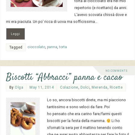
torta al cioccolato era nel mio
repertorio (e ricettario) da anni.
L’avevo scovata chissà dove e
mi era piaciuta. Un po’ ricca di uova ma sofficissima…
Leggi
cioccolato
,
panna
,
torta
Tagged
NO COMMENTS
Biscotti “Abbracci” panna e cacao
By
Olga
May 11, 2014
Colazione
,
Dolci
,
Merenda
,
Ricette
Lo so, ancora biscotti direte, ma mi piacciono
tantissimo e sono veloci da fare. Poi
ho pensato che era carino fare/farmi questi
biscotti per la festa della mamma.
Li ho
sfornati la sera per il mattino tenendo conto
che ne avrei avuto abbastanza per fare la foto il