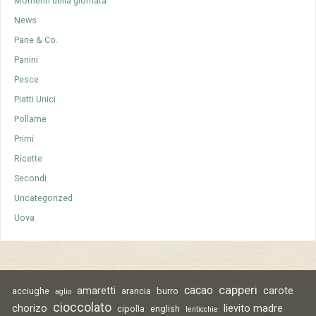
Momenti della giornata
News
Pane & Co.
Panini
Pesce
Piatti Unici
Pollame
Primi
Ricette
Secondi
Uncategorized
Uova
capperi
cacao
amaretti
carote
acciughe
arancia
burro
aglio
cioccolato
chorizo
lievito madre
cipolla
english
lenticchie