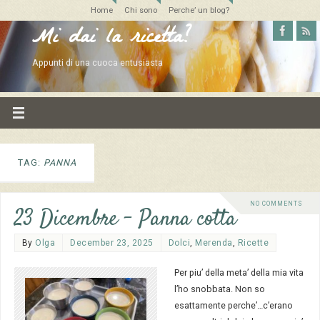
Home
Chi sono
Perche’ un blog?
Mi dai la ricetta?
Appunti di una cuoca entusiasta
TAG:
PANNA
NO COMMENTS
23 Dicembre – Panna cotta
By
Olga
December 23, 2025
Dolci
,
Merenda
,
Ricette
Per piu’ della meta’ della mia vita
l’ho snobbata. Non so
esattamente perche’…c’erano