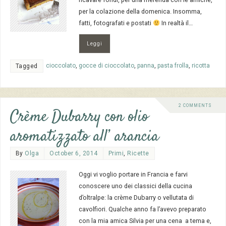
per la colazione della domenica. Insomma,
fatti, fotografati e postati
In realtà il…
Leggi
cioccolato
,
gocce di cioccolato
,
panna
,
pasta frolla
,
ricotta
Tagged
2 COMMENTS
Crème Dubarry con olio
aromatizzato all’ arancia
By
Olga
October 6, 2014
Primi
,
Ricette
Oggi vi voglio portare in Francia e farvi
conoscere uno dei classici della cucina
d’oltralpe: la crème Dubarry o vellutata di
cavolfiori. Qualche anno fa l’avevo preparato
con la mia amica Silvia per una cena a tema e,