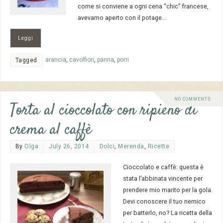
come si conviene a ogni cena “chic” francese,
avevamo aperto con il potage…
Leggi
arancia
,
cavolfiori
,
panna
,
porri
Tagged
NO COMMENTS
Torta al cioccolato con ripieno di
crema al caffè
By
Olga
July 26, 2014
Dolci
,
Merenda
,
Ricette
Cioccolato e caffè: questa è
stata l’abbinata vincente per
prendere mio marito per la gola.
Devi conoscere il tuo nemico
per batterlo, no? La ricetta della