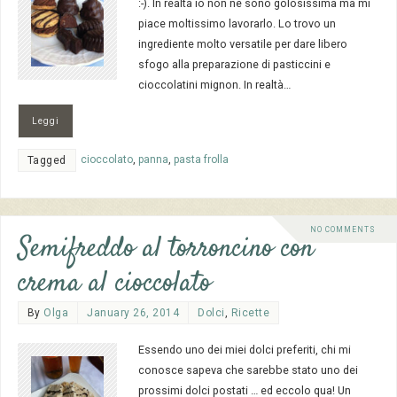
:-). In realtà io non ne sono golosissima ma mi
piace moltissimo lavorarlo. Lo trovo un
ingrediente molto versatile per dare libero
sfogo alla preparazione di pasticcini e
cioccolatini mignon. In realtà…
Leggi
cioccolato
,
panna
,
pasta frolla
Tagged
NO COMMENTS
Semifreddo al torroncino con
crema al cioccolato
By
Olga
January 26, 2014
Dolci
,
Ricette
Essendo uno dei miei dolci preferiti, chi mi
conosce sapeva che sarebbe stato uno dei
prossimi dolci postati … ed eccolo qua! Un