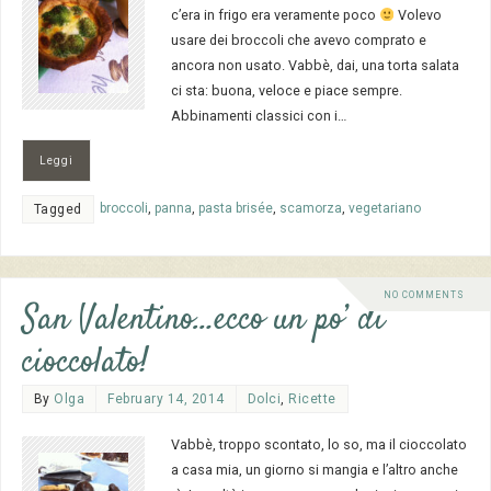
c’era in frigo era veramente poco
Volevo
usare dei broccoli che avevo comprato e
ancora non usato. Vabbè, dai, una torta salata
ci sta: buona, veloce e piace sempre.
Abbinamenti classici con i…
Leggi
broccoli
,
panna
,
pasta brisée
,
scamorza
,
vegetariano
Tagged
NO COMMENTS
San Valentino…ecco un po’ di
cioccolato!
By
Olga
February 14, 2014
Dolci
,
Ricette
Vabbè, troppo scontato, lo so, ma il cioccolato
a casa mia, un giorno si mangia e l’altro anche