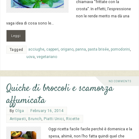
chiamava “frittate con la
crosta”. In effetti, l’espressione
non le rende merito ma dà una
vaga idea di cosa sono le…
Leggi
acciughe
,
capperi
,
origano
,
panna
,
pasta brisée
,
pomodorini
,
Tagged
uova
,
vegetariano
NO COMMENTS
Quiche di broccoli e scamorza
affumicata
By
Olga
February 16, 2014
Antipasti
,
Brunch
,
Piatti Unici
,
Ricette
Oggi ricetta facile facile perché è domenica e la
spesa, ahimè, non l’ho fatta quindi quel che