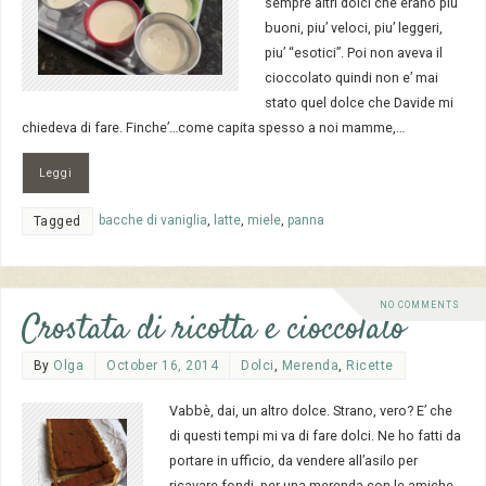
sempre altri dolci che erano piu’
buoni, piu’ veloci, piu’ leggeri,
piu’ “esotici”. Poi non aveva il
cioccolato quindi non e’ mai
stato quel dolce che Davide mi
chiedeva di fare. Finche’…come capita spesso a noi mamme,…
Leggi
bacche di vaniglia
,
latte
,
miele
,
panna
Tagged
NO COMMENTS
Crostata di ricotta e cioccolato
By
Olga
October 16, 2014
Dolci
,
Merenda
,
Ricette
Vabbè, dai, un altro dolce. Strano, vero? E’ che
di questi tempi mi va di fare dolci. Ne ho fatti da
portare in ufficio, da vendere all’asilo per
ricavare fondi, per una merenda con le amiche,