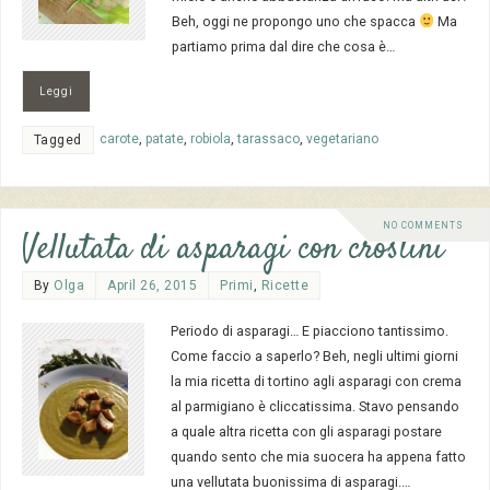
Beh, oggi ne propongo uno che spacca
Ma
partiamo prima dal dire che cosa è…
Leggi
carote
,
patate
,
robiola
,
tarassaco
,
vegetariano
Tagged
NO COMMENTS
Vellutata di asparagi con crostini
By
Olga
April 26, 2015
Primi
,
Ricette
Periodo di asparagi… E piacciono tantissimo.
Come faccio a saperlo? Beh, negli ultimi giorni
la mia ricetta di tortino agli asparagi con crema
al parmigiano è cliccatissima. Stavo pensando
a quale altra ricetta con gli asparagi postare
quando sento che mia suocera ha appena fatto
una vellutata buonissima di asparagi.…