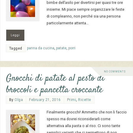
bimbe dell’asilo per divertirsi per quasi tre ore
insieme. Mi piace sempre organizzare le feste
di compleanno, non perché sia una persona
particolarmente attenta…
Leggi
panna da cucina
,
patate
,
porri
Tagged
NO COMMENTS
Gnocchi di patate al pesto di
broccoli e pancetta croccante
By
Olga
February 21, 2016
Primi
,
Ricette
Finalmente gnocchi! Ammetto che non li faccio
spesso ma dovrei riconsiderarli come
alternativa alla pasta o al riso. Ci sono tante
semplici varianti che ci permettono di non