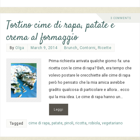
3 COMMENTS
Tortino cime di rapa, patate e
crema al formaggio
By
Olga
March 9, 2014
Brunch
,
Contorni
,
Ricette
Prima richiesta arrivata qualche giorno fa: una
ricetta con le cime di rapa? Beh, era tempo che
volevo postare le orecchiette alle cime di rapa
però ho pensato che la mia amica avrebbe
gradito qualcosa di particolare e allora… ecco
qui la mia idea. Le cime di rapa hanno un…
Leggi
cime di rapa
,
patate
,
pinoli
,
ricotta
,
robiola
,
vegetariano
Tagged