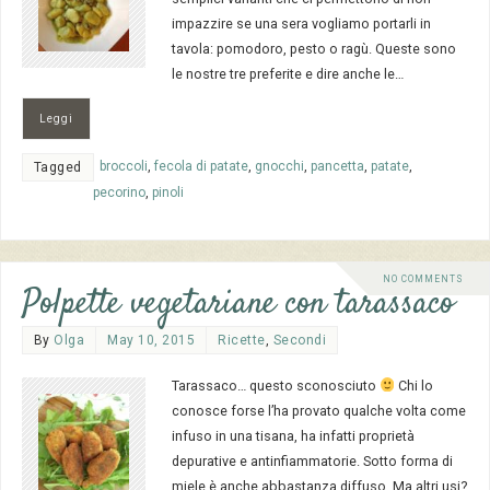
impazzire se una sera vogliamo portarli in
tavola: pomodoro, pesto o ragù. Queste sono
le nostre tre preferite e dire anche le…
Leggi
broccoli
,
fecola di patate
,
gnocchi
,
pancetta
,
patate
,
Tagged
pecorino
,
pinoli
NO COMMENTS
Polpette vegetariane con tarassaco
By
Olga
May 10, 2015
Ricette
,
Secondi
Tarassaco… questo sconosciuto
Chi lo
conosce forse l’ha provato qualche volta come
infuso in una tisana, ha infatti proprietà
depurative e antinfiammatorie. Sotto forma di
miele è anche abbastanza diffuso. Ma altri usi?