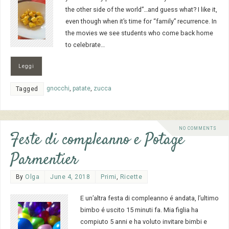
the other side of the world”…and guess what? I like it,
even though when it’s time for “family” recurrence. In
the movies we see students who come back home
to celebrate…
Leggi
gnocchi
,
patate
,
zucca
Tagged
NO COMMENTS
Feste di compleanno e Potage
Parmentier
By
Olga
June 4, 2018
Primi
,
Ricette
E un’altra festa di compleanno é andata, l’ultimo
bimbo é uscito 15 minuti fa. Mia figlia ha
compiuto 5 anni e ha voluto invitare bimbi e