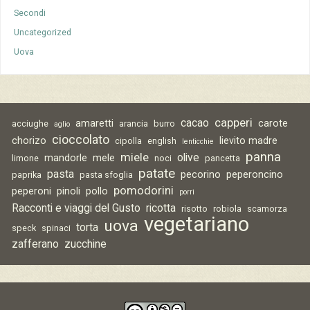
Secondi
Uncategorized
Uova
capperi
cacao
amaretti
carote
acciughe
arancia
burro
aglio
cioccolato
chorizo
lievito madre
cipolla
english
lenticchie
panna
miele
olive
mandorle
mele
limone
noci
pancetta
patate
pasta
pecorino
peperoncino
paprika
pasta sfoglia
pomodorini
peperoni
pinoli
pollo
porri
Racconti e viaggi del Gusto
ricotta
risotto
robiola
scamorza
vegetariano
uova
torta
speck
spinaci
zafferano
zucchine