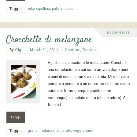
erba cipollina
,
patate
,
polpo
Tagged
NO COMMENTS
Crocchette di melanzane
By
Olga
March 31, 2014
Contorni
,
Ricette
Agli italiani piacciono le melanzane. Questa è
una conclusione a cui sono arrivata dopo anni
e anni di cene e pranzi a casa mia. Mi scervello
sempre a pensare a un contorno che non siano
patate al forno (sempre graditissime
comunque) e insalata mista (che io adoro). Se
faccio i…
Leggi
grana
,
melanzane
,
patate
,
vegetariano
Tagged