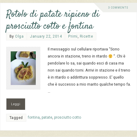
3 COMMENTS
Rotolo di patate ripieno di
prosciutto cotto e fontina
By
Olga
January 22, 2014
Primi
,
Ricette
Il messaggio sul cellulare riportava “Sono
ancora in stazione, treno in ritardo
“. Chi è
pendolare lo sa, sai quando esci di casa ma
non sai quando torni. Arrivi in stazione e il treno
è in ritardo o addirittura soppresso. E’ quello
che è successo a mio marito qualche tempo fa.
…
Leggi
fontina
,
patate
,
prosciutto cotto
Tagged