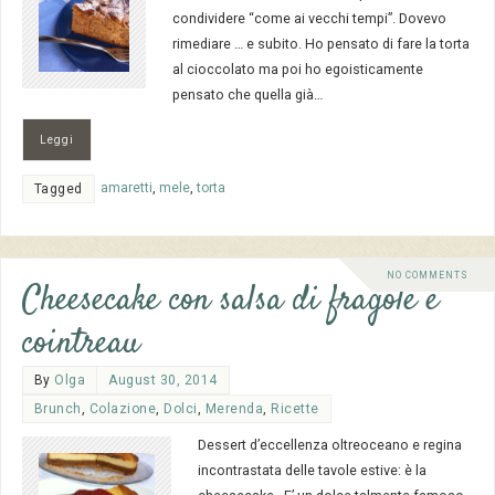
condividere “come ai vecchi tempi”. Dovevo
rimediare … e subito. Ho pensato di fare la torta
al cioccolato ma poi ho egoisticamente
pensato che quella già…
Leggi
amaretti
,
mele
,
torta
Tagged
NO COMMENTS
Cheesecake con salsa di fragole e
cointreau
By
Olga
August 30, 2014
Brunch
,
Colazione
,
Dolci
,
Merenda
,
Ricette
Dessert d’eccellenza oltreoceano e regina
incontrastata delle tavole estive: è la