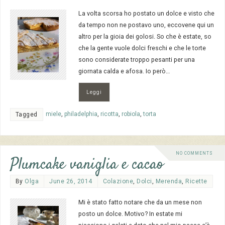
La volta scorsa ho postato un dolce e visto che
da tempo non ne postavo uno, eccovene qui un
altro per la gioia dei golosi. So che è estate, so
che la gente vuole dolci freschi e che le torte
sono considerate troppo pesanti per una
giornata calda e afosa. Io però…
Leggi
miele
,
philadelphia
,
ricotta
,
robiola
,
torta
Tagged
NO COMMENTS
Plumcake vaniglia e cacao
By
Olga
June 26, 2014
Colazione
,
Dolci
,
Merenda
,
Ricette
Mi è stato fatto notare che da un mese non
posto un dolce. Motivo? In estate mi