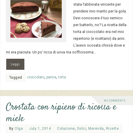
stata l’abbinata vincente per
prendere mio marito per la gola.
Devi conoscere il tuo nemico
per batterlo, no? La ricetta della
torta al cioccolato era nel mio
repertorio (e ricettario) da anni.
L’avevo scovata chissà dove e
mi era piaciuta. Un po’ ricca di uova ma sofficissima…
Leggi
cioccolato
,
panna
,
torta
Tagged
NO COMMENTS
Crostata con ripieno di ricotta e
miele
By
Olga
July 1, 2014
Colazione
,
Dolci
,
Merenda
,
Ricette