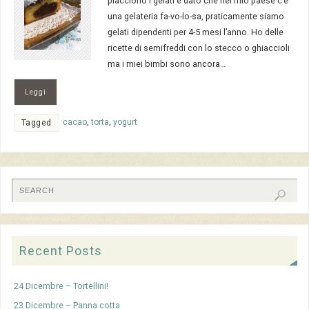
piacciono i gelati e dato che nel mio paese c’è
una gelateria fa-vo-lo-sa, praticamente siamo
gelati dipendenti per 4-5 mesi l’anno. Ho delle
ricette di semifreddi con lo stecco o ghiaccioli
ma i miei bimbi sono ancora…
Leggi
cacao
,
torta
,
yogurt
Tagged
Recent Posts
24 Dicembre – Tortellini!
23 Dicembre – Panna cotta