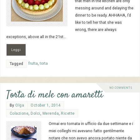
that men in the kitchen are only
messing around and delaying the
dinner to be ready. AHHAHA, I’d
like to tell her that she was
wrong, there are always
exceptions, above all in the 21st…
Leggi
frutta
,
torta
Tagged
NO COMMENTS
Torta di mele con amaretti
By
Olga
October 1, 2014
Colazione
,
Dolci
,
Merenda
,
Ricette
Ormai ero tornata in ufficio da due settimane e i
miei colleghi mi avevano fatto gentilmente
notare che non avevo ancora portato niente da