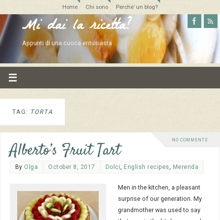
Home
Chi sono
Perche’ un blog?
Mi dai la ricetta?
Appunti di una cuoca entusiasta
TAG:
TORTA
NO COMMENTS
Alberto’s Fruit Tart
By
Olga
October 8, 2017
Dolci
,
English recipes
,
Merenda
Men in the kitchen, a pleasant
surprise of our generation. My
grandmother was used to say