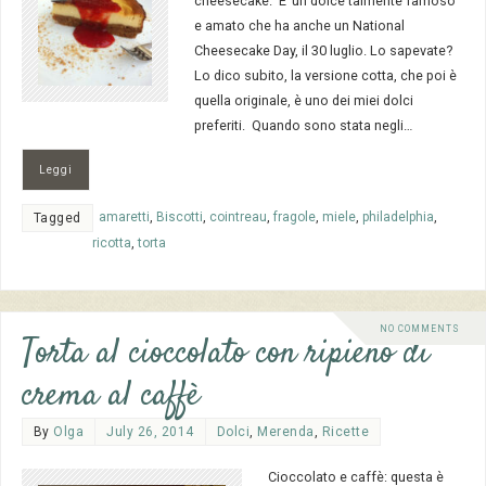
cheesecake. E’ un dolce talmente famoso
e amato che ha anche un National
Cheesecake Day, il 30 luglio. Lo sapevate?
Lo dico subito, la versione cotta, che poi è
quella originale, è uno dei miei dolci
preferiti. Quando sono stata negli…
Leggi
amaretti
,
Biscotti
,
cointreau
,
fragole
,
miele
,
philadelphia
,
Tagged
ricotta
,
torta
NO COMMENTS
Torta al cioccolato con ripieno di
crema al caffè
By
Olga
July 26, 2014
Dolci
,
Merenda
,
Ricette
Cioccolato e caffè: questa è