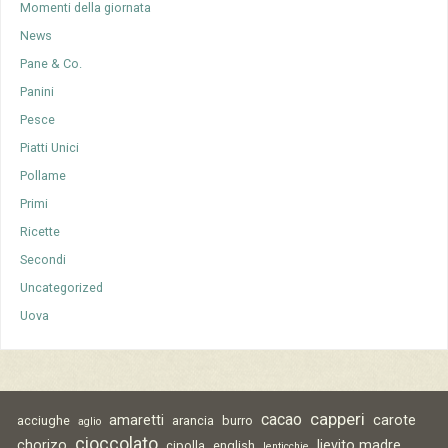
Momenti della giornata
News
Pane & Co.
Panini
Pesce
Piatti Unici
Pollame
Primi
Ricette
Secondi
Uncategorized
Uova
capperi
cacao
amaretti
carote
acciughe
arancia
burro
aglio
cioccolato
chorizo
lievito madre
cipolla
english
lenticchie