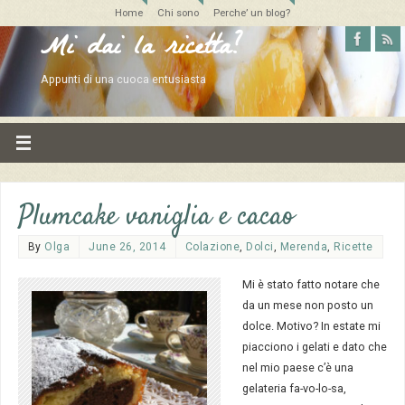
Home
Chi sono
Perche’ un blog?
Mi dai la ricetta?
Appunti di una cuoca entusiasta
Plumcake vaniglia e cacao
By
Olga
June 26, 2014
Colazione
,
Dolci
,
Merenda
,
Ricette
Mi è stato fatto notare che
da un mese non posto un
dolce. Motivo? In estate mi
piacciono i gelati e dato che
nel mio paese c’è una
gelateria fa-vo-lo-sa,