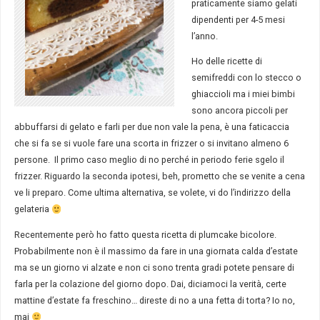
praticamente siamo gelati
dipendenti per 4-5 mesi
l’anno.
Ho delle ricette di
semifreddi con lo stecco o
ghiaccioli ma i miei bimbi
sono ancora piccoli per
abbuffarsi di gelato e farli per due non vale la pena, è una faticaccia
che si fa se si vuole fare una scorta in frizzer o si invitano almeno 6
persone. Il primo caso meglio di no perché in periodo ferie sgelo il
frizzer. Riguardo la seconda ipotesi, beh, prometto che se venite a cena
ve li preparo. Come ultima alternativa, se volete, vi do l’indirizzo della
gelateria
Recentemente però ho fatto questa ricetta di plumcake bicolore.
Probabilmente non è il massimo da fare in una giornata calda d’estate
ma se un giorno vi alzate e non ci sono trenta gradi potete pensare di
farla per la colazione del giorno dopo. Dai, diciamoci la verità, certe
mattine d’estate fa freschino… direste di no a una fetta di torta? Io no,
mai