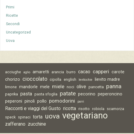
Primi
Ricette
Secondi
Uncategorized
Uova
capperi
cacao
amaretti
carote
acciughe
arancia
burro
aglio
cioccolato
chorizo
lievito madre
cipolla
english
lenticchie
panna
miele
olive
mandorle
mele
limone
noci
pancetta
patate
pasta
pecorino
peperoncino
paprika
pasta sfoglia
pomodorini
peperoni
pinoli
pollo
porri
Racconti e viaggi del Gusto
ricotta
risotto
robiola
scamorza
vegetariano
uova
torta
speck
spinaci
zafferano
zucchine