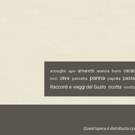
caca
amaretti
acciughe
arancia
burro
aglio
panna
olive
pasta
noci
pancetta
paprika
Racconti e viaggi del Gusto
ricotta
risott
Quest'opera è distribuita c