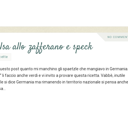
NO COMMEN
lsa allo zafferano e speck
cette
 questo post quanto mi manchino gli spaetzle che mangiavo in Germania
in” li faccio anche verdi e vi invito a provare questa ricetta. Vabbè, inutile
tzle si dice Germania ma rimanendo in territorio nazionale si pensa anch
osa…