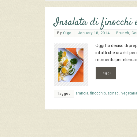
Insalata di finocchi 
By
Olga
January 18, 2014
Brunch
,
Co
Oggi ho deciso di prep
infatti che ora è il pe
momento per elencare 
Leggi
arancia
,
finocchio
,
spinaci
,
vegetari
Tagged