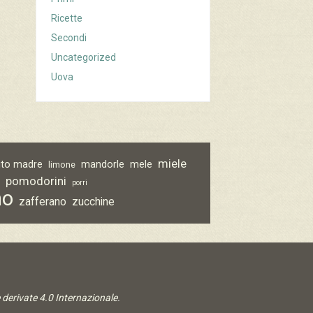
Ricette
Secondi
Uncategorized
Uova
miele
vito madre
mandorle
mele
limone
pomodorini
o
porri
no
zafferano
zucchine
derivate 4.0 Internazionale
.