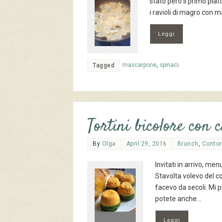
stato però il primo piat
i ravioli di magro con 
Leggi
mascarpone
,
spinaci
Tagged
Tortini bicolore con 
By
Olga
April 29, 2016
Brunch
,
Contor
Invitati in arrivo, m
Stavolta volevo del c
facevo da secoli. Mi p
potete anche…
Leggi