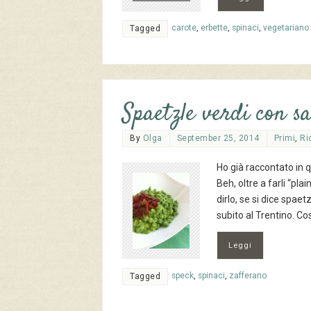
carote
,
erbette
,
spinaci
,
vegetariano
Tagged
Spaetzle verdi con sa
By
Olga
September 25, 2014
Primi
,
Ri
Ho già raccontato in
Beh, oltre a farli “pla
dirlo, se si dice spae
subito al Trentino. C
Leggi
speck
,
spinaci
,
zafferano
Tagged