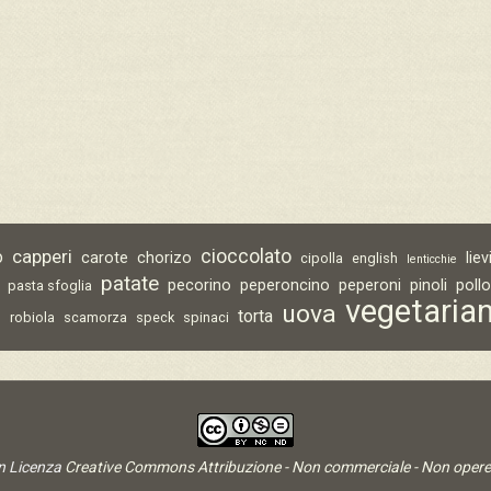
capperi
cioccolato
o
carote
chorizo
lie
cipolla
english
lenticchie
patate
pecorino
peperoncino
peperoni
pinoli
poll
pasta sfoglia
vegetaria
uova
torta
o
robiola
scamorza
speck
spinaci
on Licenza
Creative Commons Attribuzione - Non commerciale - Non opere 