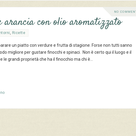
NO COMMEN
e arancia con olio aromatizzato
ntorni
,
Ricette
arare un piatto con verdure e frutta di stagione. Forse non tutti sanno
riodo migliore per gustare finocchi e spinaci. Non è certo qui il luogo e il
le grandi proprietà che ha il finocchio ma chi è…
ano