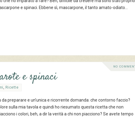
to che ho imparato a fare? Beh, difficile da credere ma sono stati proprio
mascarpone e spinaci. Ebbene sì, mascarpone, il tanto amato-odiato…
NO COMMEN
carote e spinaci
ni
,
Ricette
enu da preparare e un’unica e ricorrente domanda: che contorno faccio?
olore sulla mia tavola e quindi ho riesumato questa ricetta che non
iacciono i colori, beh, a dir la verità a chi non piacciono? Se avete tempo