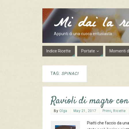
Mi dai la ri
Appunti di una cuoca entusiasta
Indice Ricette
Portate
Momenti de
TAG:
SPINACI
Ravioli di magro con
By
Olga
May 21, 2017
Primi
,
Ricette
Piatti che faccio da una 