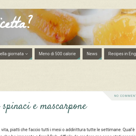
cetta?
lla giornata
Meno di 500 calorie
News
Recipes in Eng
NO COMMEN
 spinaci e mascarpone
vita, piatti che faccio tutti i mesi o addirittura tutte le settimane. Qual’è