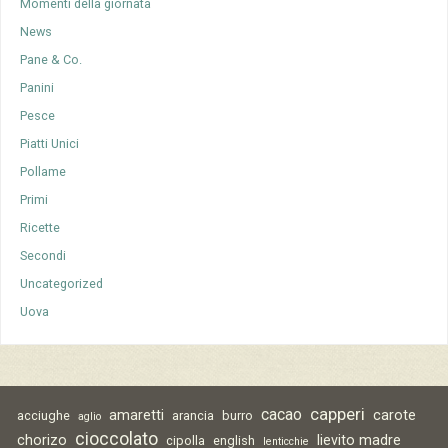
Momenti della giornata
News
Pane & Co.
Panini
Pesce
Piatti Unici
Pollame
Primi
Ricette
Secondi
Uncategorized
Uova
capperi
cacao
amaretti
carote
acciughe
arancia
burro
aglio
cioccolato
chorizo
lievito madre
cipolla
english
lenticchie