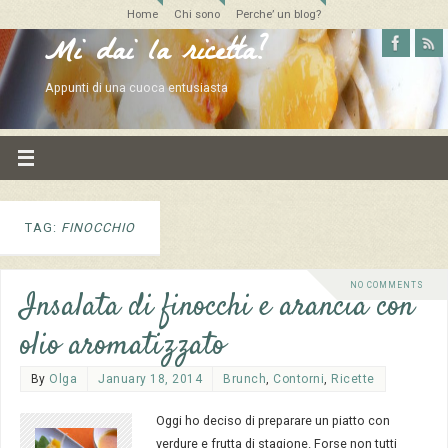
Home
Chi sono
Perche’ un blog?
Mi dai la ricetta?
Appunti di una cuoca entusiasta
TAG:
FINOCCHIO
NO COMMENTS
Insalata di finocchi e arancia con
olio aromatizzato
By
Olga
January 18, 2014
Brunch
,
Contorni
,
Ricette
Oggi ho deciso di preparare un piatto con
verdure e frutta di stagione. Forse non tutti