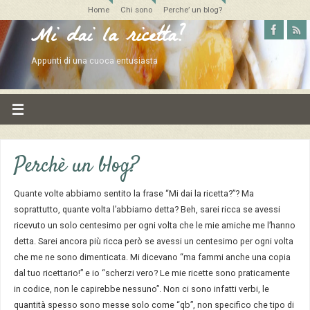
Home
Chi sono
Perche’ un blog?
Mi dai la ricetta?
Appunti di una cuoca entusiasta
Perchè un blog?
Quante volte abbiamo sentito la frase “Mi dai la ricetta?”? Ma
soprattutto, quante volta l’abbiamo detta? Beh, sarei ricca se avessi
ricevuto un solo centesimo per ogni volta che le mie amiche me l’hanno
detta. Sarei ancora più ricca però se avessi un centesimo per ogni volta
che me ne sono dimenticata. Mi dicevano “ma fammi anche una copia
dal tuo ricettario!” e io “scherzi vero? Le mie ricette sono praticamente
in codice, non le capirebbe nessuno”. Non ci sono infatti verbi, le
quantità spesso sono messe solo come “qb”, non specifico che tipo di