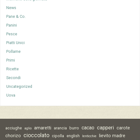
News
Pane & Co.
Panini
Pesce
Piatti Unici
Pollame
Primi
Ricette
Secondi
Uncategorized
Uova
capperi
cacao
amaretti
carote
acciughe
arancia
burro
aglio
cioccolato
chorizo
lievito madre
cipolla
english
lenticchie