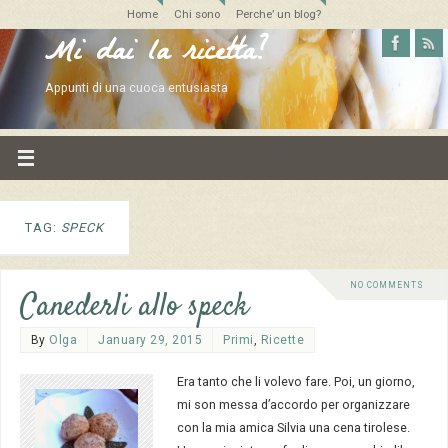
Home
Chi sono
Perche’ un blog?
Mi dai la ricetta?
Appunti di una cuoca entusiasta
TAG:
SPECK
NO COMMENTS
Canederli allo speck
By
Olga
January 29, 2015
Primi
,
Ricette
Era tanto che li volevo fare. Poi, un giorno,
mi son messa d’accordo per organizzare
con la mia amica Silvia una cena tirolese.