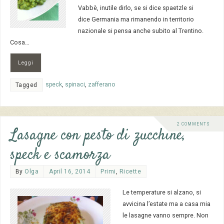
Vabbè, inutile dirlo, se si dice spaetzle si
dice Germania ma rimanendo in territorio
nazionale si pensa anche subito al Trentino.
Cosa…
Leggi
speck
,
spinaci
,
zafferano
Tagged
2 COMMENTS
Lasagne con pesto di zucchine,
speck e scamorza
By
Olga
April 16, 2014
Primi
,
Ricette
Le temperature si alzano, si
avvicina l’estate ma a casa mia
le lasagne vanno sempre. Non