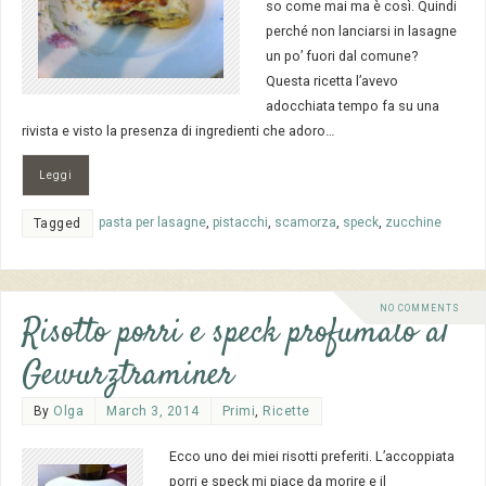
so come mai ma è così. Quindi
perché non lanciarsi in lasagne
un po’ fuori dal comune?
Questa ricetta l’avevo
adocchiata tempo fa su una
rivista e visto la presenza di ingredienti che adoro…
Leggi
pasta per lasagne
,
pistacchi
,
scamorza
,
speck
,
zucchine
Tagged
NO COMMENTS
Risotto porri e speck profumato al
Gewurztraminer
By
Olga
March 3, 2014
Primi
,
Ricette
Ecco uno dei miei risotti preferiti. L’accoppiata
porri e speck mi piace da morire e il