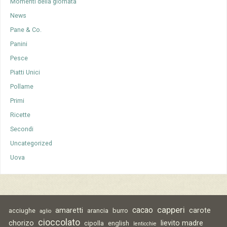
Momenti della giornata
News
Pane & Co.
Panini
Pesce
Piatti Unici
Pollame
Primi
Ricette
Secondi
Uncategorized
Uova
capperi
cacao
amaretti
carote
acciughe
arancia
burro
aglio
cioccolato
chorizo
lievito madre
cipolla
english
lenticchie