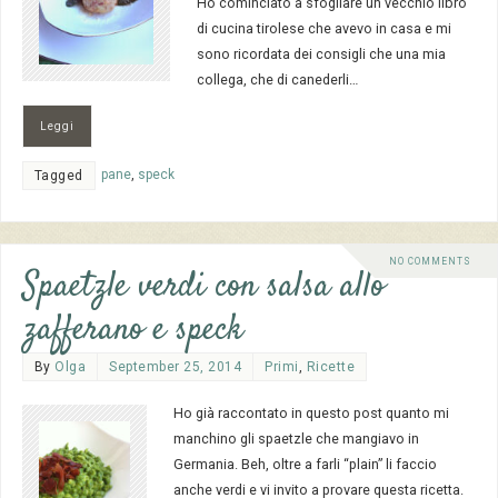
Ho cominciato a sfogliare un vecchio libro
di cucina tirolese che avevo in casa e mi
sono ricordata dei consigli che una mia
collega, che di canederli…
Leggi
pane
,
speck
Tagged
NO COMMENTS
Spaetzle verdi con salsa allo
zafferano e speck
By
Olga
September 25, 2014
Primi
,
Ricette
Ho già raccontato in questo post quanto mi
manchino gli spaetzle che mangiavo in
Germania. Beh, oltre a farli “plain” li faccio
anche verdi e vi invito a provare questa ricetta.