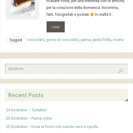
ricavare fondi, per una merenda con le amiche,
per la colazione della domenica. Insomma,
fatti, fotografati e postati
In realtà il…
Leggi
cioccolato
,
gocce di cioccolato
,
panna
,
pasta frolla
,
ricotta
Tagged
Recent Posts
24 Dicembre – Tortellini!
23 Dicembre – Panna cotta
22 Dicembre – Uova al forno con cavolo nero e cipolle