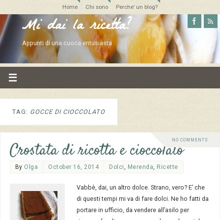
Home
Chi sono
Perche’ un blog?
Mi dai la ricetta?
Appunti di una cuoca entusiasta
TAG:
GOCCE DI CIOCCOLATO
NO COMMENTS
Crostata di ricotta e cioccolato
By
Olga
October 16, 2014
Dolci
,
Merenda
,
Ricette
Vabbè, dai, un altro dolce. Strano, vero? E’ che
di questi tempi mi va di fare dolci. Ne ho fatti da
portare in ufficio, da vendere all’asilo per