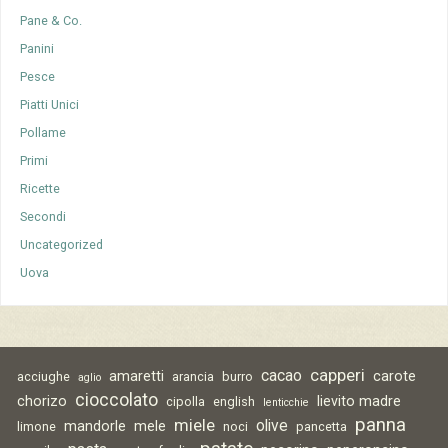
Pane & Co.
Panini
Pesce
Piatti Unici
Pollame
Primi
Ricette
Secondi
Uncategorized
Uova
capperi
cacao
amaretti
carote
acciughe
arancia
burro
aglio
cioccolato
chorizo
lievito madre
cipolla
english
lenticchie
panna
miele
olive
mandorle
mele
limone
noci
pancetta