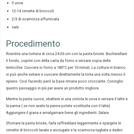
3 uova
12-14 cimette di broccoli
2/3 di scamorza affumicata
sale
Procedimento
Rivestire una tortiera di circa 24-26 cm con la pasta brisée. Bucherellare
il fondo, coprire con della carta da forno e versare sopra delle
lenticchie. Cuocere in forno a 180°C per 10 minuti. La cottura in bianco
si può anche evitare e cuocere direttamente la torta una volta messo il
ripieno. Così facendo però la base rimane poco croccante. Consiglio
questo passaggio in più per avere un prodotto migliore.
Mentre la pasta cuoce, sbattere in una ciotola le uova e versare il latte e
la panna ( se non avete la panna potete sostituirla con il latte).
Aggiungere il grana e amalgamare bene gli ingredienti. Salare.
Sfornare la pasta brisée, farla raffreddare leggermente e spargere le
cimette di broccoli lavate e asciugate e la scamorza tagliata a dadini.