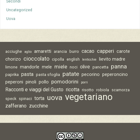
Secondi
Uncategorized
Uova
capperi
cacao
amaretti
carote
acciughe
arancia
burro
aglio
cioccolato
chorizo
lievito madre
cipolla
english
lenticchie
panna
miele
olive
mandorle
mele
limone
noci
pancetta
patate
pasta
pecorino
peperoncino
paprika
pasta sfoglia
pomodorini
peperoni
pinoli
pollo
porri
Racconti e viaggi del Gusto
ricotta
risotto
robiola
scamorza
vegetariano
uova
torta
speck
spinaci
zafferano
zucchine