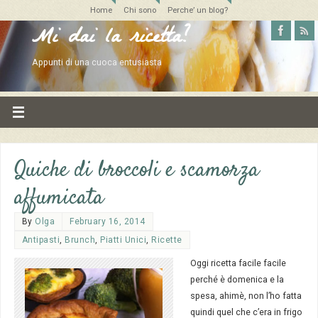
Home
Chi sono
Perche’ un blog?
Mi dai la ricetta?
Appunti di una cuoca entusiasta
Quiche di broccoli e scamorza
affumicata
By
Olga
February 16, 2014
Antipasti
,
Brunch
,
Piatti Unici
,
Ricette
Oggi ricetta facile facile
perché è domenica e la
spesa, ahimè, non l’ho fatta
quindi quel che c’era in frigo