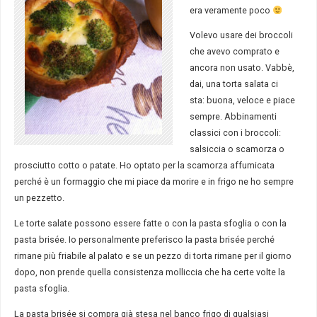
era veramente poco
Volevo usare dei broccoli
che avevo comprato e
ancora non usato. Vabbè,
dai, una torta salata ci
sta: buona, veloce e piace
sempre. Abbinamenti
classici con i broccoli:
salsiccia o scamorza o
prosciutto cotto o patate. Ho optato per la scamorza affumicata
perché è un formaggio che mi piace da morire e in frigo ne ho sempre
un pezzetto.
Le torte salate possono essere fatte o con la pasta sfoglia o con la
pasta brisée. Io personalmente preferisco la pasta brisée perché
rimane più friabile al palato e se un pezzo di torta rimane per il giorno
dopo, non prende quella consistenza molliccia che ha certe volte la
pasta sfoglia.
La pasta brisée si compra già stesa nel banco frigo di qualsiasi