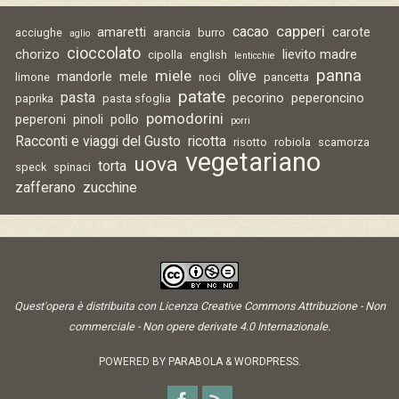
capperi
cacao
amaretti
carote
acciughe
arancia
burro
aglio
cioccolato
chorizo
lievito madre
cipolla
english
lenticchie
panna
miele
olive
mandorle
mele
limone
noci
pancetta
patate
pasta
pecorino
peperoncino
paprika
pasta sfoglia
pomodorini
peperoni
pinoli
pollo
porri
Racconti e viaggi del Gusto
ricotta
risotto
robiola
scamorza
vegetariano
uova
torta
speck
spinaci
zafferano
zucchine
Quest'opera è distribuita con Licenza
Creative Commons Attribuzione - Non
commerciale - Non opere derivate 4.0 Internazionale
.
POWERED BY
PARABOLA
&
WORDPRESS.