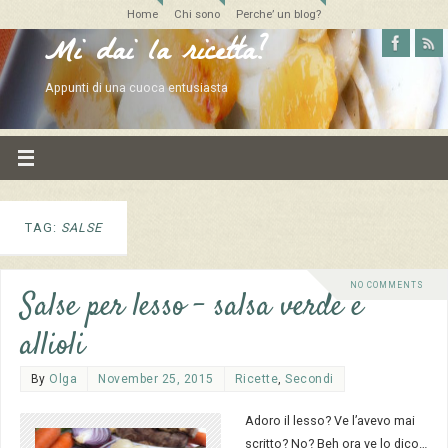
Home
Chi sono
Perche’ un blog?
Mi dai la ricetta?
Appunti di una cuoca entusiasta
TAG:
SALSE
NO COMMENTS
Salse per lesso – salsa verde e
allioli
By
Olga
November 25, 2015
Ricette
,
Secondi
Adoro il lesso? Ve l’avevo mai
scritto? No? Beh ora ve lo dico…