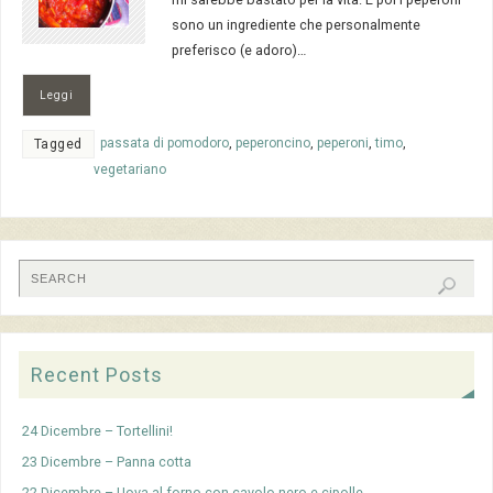
sono un ingrediente che personalmente
preferisco (e adoro)…
Leggi
passata di pomodoro
,
peperoncino
,
peperoni
,
timo
,
Tagged
vegetariano
Recent Posts
24 Dicembre – Tortellini!
23 Dicembre – Panna cotta
22 Dicembre – Uova al forno con cavolo nero e cipolle