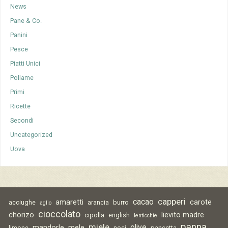
News
Pane & Co.
Panini
Pesce
Piatti Unici
Pollame
Primi
Ricette
Secondi
Uncategorized
Uova
capperi
cacao
amaretti
carote
acciughe
arancia
burro
aglio
cioccolato
chorizo
lievito madre
cipolla
english
lenticchie
panna
miele
olive
mandorle
mele
limone
noci
pancetta