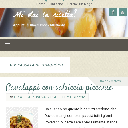
Home
Chi sono
Perche’ un blog?
Mi dai la ricetta?
Appunti di una cuoca entusiasta
TAG:
PASSATA DI POMODORO
NO COMMENTS
Cavatappi con salsiccia piccante
By
Olga
August 24, 2014
Primi
,
Ricette
Da quando ho questo blog tutti credono che
Davide mangi come un pascià tutti i giorni.
Poveraccio, certe sere sono talmente stanca