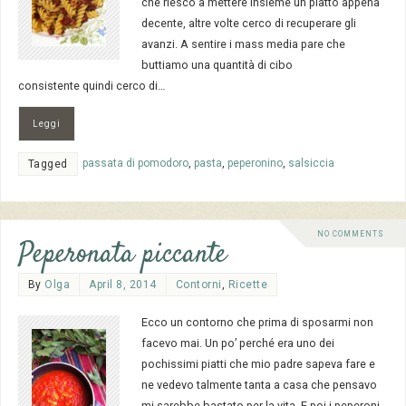
che riesco a mettere insieme un piatto appena
decente, altre volte cerco di recuperare gli
avanzi. A sentire i mass media pare che
buttiamo una quantità di cibo
consistente quindi cerco di…
Leggi
passata di pomodoro
,
pasta
,
peperonino
,
salsiccia
Tagged
NO COMMENTS
Peperonata piccante
By
Olga
April 8, 2014
Contorni
,
Ricette
Ecco un contorno che prima di sposarmi non
facevo mai. Un po’ perché era uno dei
pochissimi piatti che mio padre sapeva fare e
ne vedevo talmente tanta a casa che pensavo
mi sarebbe bastato per la vita. E poi i peperoni