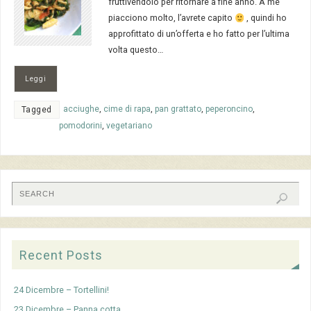
fruttivendolo per ritornare a fine anno. A me
piacciono molto, l’avrete capito
, quindi ho
approfittato di un’offerta e ho fatto per l’ultima
volta questo…
Leggi
acciughe
,
cime di rapa
,
pan grattato
,
peperoncino
,
Tagged
pomodorini
,
vegetariano
Recent Posts
24 Dicembre – Tortellini!
23 Dicembre – Panna cotta