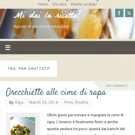
Home
Chi sono
Perche’ un blog?
Mi dai la ricetta?
Appunti di una cuoca entusiasta
TAG:
PAN GRATTATO
ONE COMMENT
Orecchiette alle cime di rapa
By
Olga
March 23, 2014
Primi
,
Ricette
Ultimi giorni per trovare e mangiare le cime di
rapa. L’inverno è finalmente finito e anche
questa verdura tra poco sparirà dai banchi del