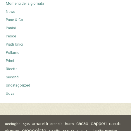
Momenti della giornata
News
Pane & Co.
Panini
Pesce
Piatti Unici
Pollame
Primi
Ricette
Secondi
Uncategorized
Uova
capperi
cacao
amaretti
carote
acciughe
arancia
burro
aglio
cioccolato