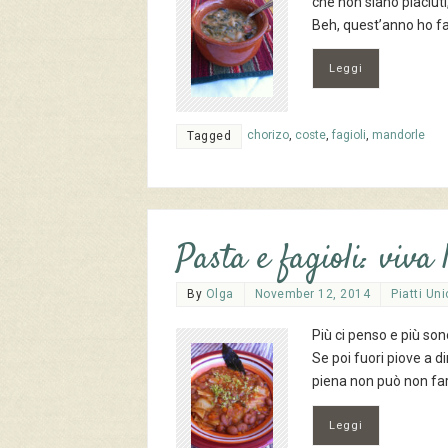
che non siano piaciuti
Beh, quest’anno ho fa
Leggi
chorizo
,
coste
,
fagioli
,
mandorle
Tagged
Pasta e fagioli: viva
By
Olga
November 12, 2014
Piatti Uni
Più ci penso e più so
Se poi fuori piove a d
piena non può non fart
Leggi