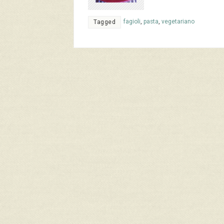
fagioli
,
pasta
,
vegetariano
Tagged