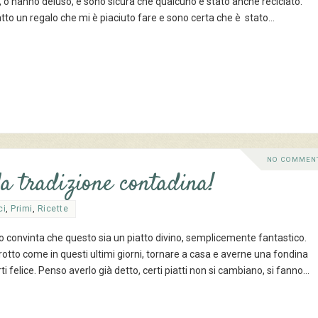
, o hanno deluso, e sono sicura che qualcuno è stato anche reciclato.
tto un regalo che mi è piaciuto fare e sono certa che è stato…
NO COMMEN
 la tradizione contadina!
ci
,
Primi
,
Ricette
no convinta che questo sia un piatto divino, semplicemente fantastico.
irotto come in questi ultimi giorni, tornare a casa e averne una fondina
i felice. Penso averlo già detto, certi piatti non si cambiano, si fanno…