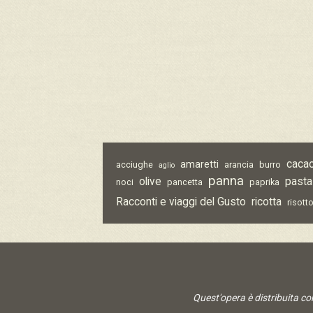
caca
amaretti
acciughe
arancia
burro
aglio
panna
olive
pasta
noci
pancetta
paprika
Racconti e viaggi del Gusto
ricotta
risott
Quest'opera è distribuita c