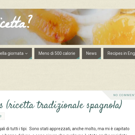
cetta?
lla giornata
Meno di 500 calorie
News
Recipes in Eng
NO COMMEN
 (ricetta tradizionale spagnola)
e
ali di tutti i tipi. Sono stati apprezzati, anche molto, ma mi è capitato