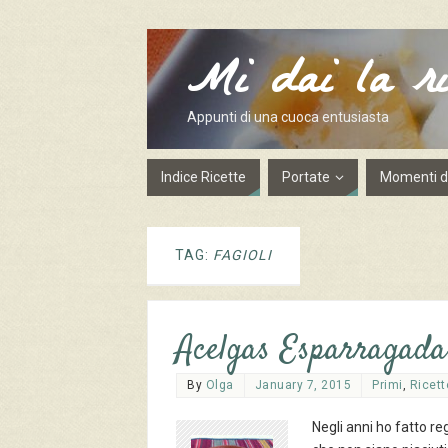
Mi dai la ri
Appunti di una cuoca entusiasta
Indice Ricette
Portate
Momenti de
TAG:
FAGIOLI
Acelgas Esparragadas
By
Olga
January 7, 2015
Primi
,
Ricett
Negli anni ho fatto reg