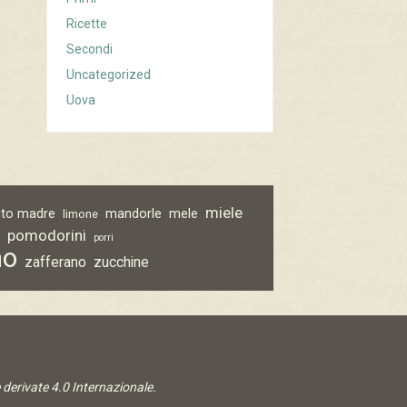
Ricette
Secondi
Uncategorized
Uova
miele
vito madre
mandorle
mele
limone
pomodorini
o
porri
no
zafferano
zucchine
derivate 4.0 Internazionale
.