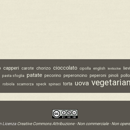
capperi
cioccolato
o
carote
chorizo
lie
cipolla
english
lenticchie
patate
pecorino
peperoncino
peperoni
pinoli
poll
pasta sfoglia
vegetaria
uova
torta
o
robiola
scamorza
speck
spinaci
on Licenza
Creative Commons Attribuzione - Non commerciale - Non opere 