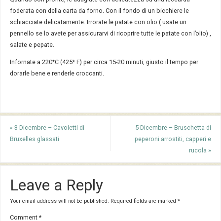
foderata con della carta da forno. Con il fondo di un bicchiere le
schiacciate delicatamente. Irrorate le patate con olio ( usate un
pennello se lo avete per assicurarvi di ricoprire tutte le patate con l’olio) ,
salate e pepate.
Infornate a 220*C (425* F) per circa 15-20 minuti, giusto il tempo per
dorarle bene e renderle croccanti.
«
3 Dicembre – Cavoletti di
5 Dicembre – Bruschetta di
Bruxelles glassati
peperoni arrostiti, capperi e
rucola
»
Leave a Reply
Your email address will not be published.
Required fields are marked
*
Comment
*