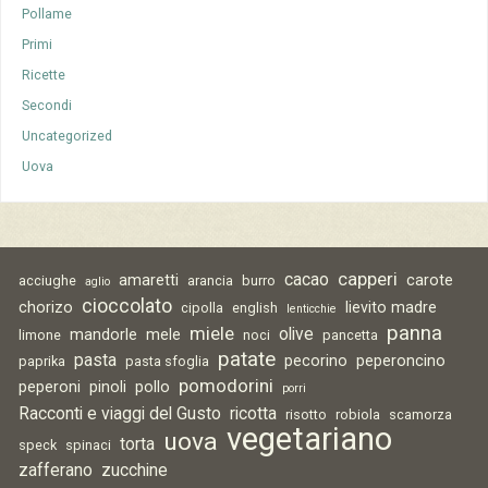
Pollame
Primi
Ricette
Secondi
Uncategorized
Uova
capperi
cacao
amaretti
carote
acciughe
arancia
burro
aglio
cioccolato
chorizo
lievito madre
cipolla
english
lenticchie
panna
miele
olive
mandorle
mele
limone
noci
pancetta
patate
pasta
pecorino
peperoncino
paprika
pasta sfoglia
pomodorini
peperoni
pinoli
pollo
porri
Racconti e viaggi del Gusto
ricotta
risotto
robiola
scamorza
vegetariano
uova
torta
speck
spinaci
zafferano
zucchine