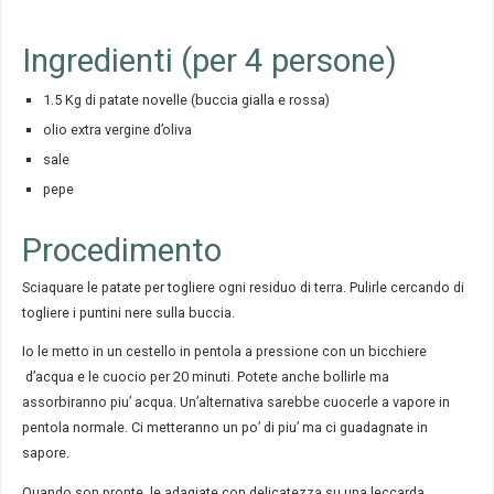
Ingredienti (per 4 persone)
1.5 Kg di patate novelle (buccia gialla e rossa)
olio extra vergine d’oliva
sale
pepe
Procedimento
Sciaquare le patate per togliere ogni residuo di terra. Pulirle cercando di
togliere i puntini nere sulla buccia.
Io le metto in un cestello in pentola a pressione con un bicchiere
d’acqua e le cuocio per 20 minuti. Potete anche bollirle ma
assorbiranno piu’ acqua. Un’alternativa sarebbe cuocerle a vapore in
pentola normale. Ci metteranno un po’ di piu’ ma ci guadagnate in
sapore.
Quando son pronte, le adagiate con delicatezza su una leccarda