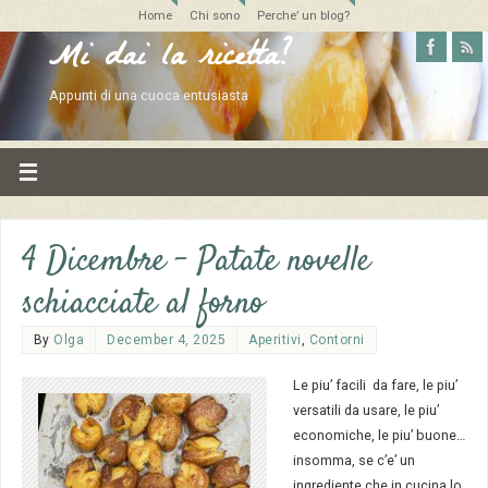
Home
Chi sono
Perche’ un blog?
Mi dai la ricetta?
Appunti di una cuoca entusiasta
4 Dicembre – Patate novelle
schiacciate al forno
By
Olga
December 4, 2025
Aperitivi
,
Contorni
Le piu’ facili da fare, le piu’
versatili da usare, le piu’
economiche, le piu’ buone…
insomma, se c’e’ un
ingrediente che in cucina lo