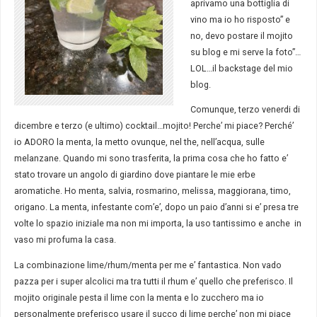
aprivamo una bottiglia di
vino ma io ho risposto” e
no, devo postare il mojito
su blog e mi serve la foto”…
LOL…il backstage del mio
blog.
Comunque, terzo venerdi di
dicembre e terzo (e ultimo) cocktail…mojito! Perche’ mi piace? Perché’
io ADORO la menta, la metto ovunque, nel the, nell’acqua, sulle
melanzane. Quando mi sono trasferita, la prima cosa che ho fatto e’
stato trovare un angolo di giardino dove piantare le mie erbe
aromatiche. Ho menta, salvia, rosmarino, melissa, maggiorana, timo,
origano. La menta, infestante com’e’, dopo un paio d’anni si e’ presa tre
volte lo spazio iniziale ma non mi importa, la uso tantissimo e anche in
vaso mi profuma la casa.
La combinazione lime/rhum/menta per me e’ fantastica. Non vado
pazza per i super alcolici ma tra tutti il rhum e’ quello che preferisco. Il
mojito originale pesta il lime con la menta e lo zucchero ma io
personalmente preferisco usare il succo di lime perche’ non mi piace