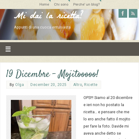
Home
Chi sono
Perche’ un blog?
Mi dai la ricetta?
Appunti di una cuoca entusiasta
19 Dicembre – Mojitooooo!
By
Olga
December 20, 2025
Altro
,
Ricette
OPS!!! Siamo al 20 dicembre
e ieri non ho postato la
ricetta… e pensare che me
lo ero anche fatto il mojito
per fare la foto. Davide mi
aveva anche detto se