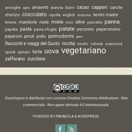
capperi
cacao
amaretti
carote
acciughe
arancia
burro
aglio
cioccolato
chorizo
lievito madre
cipolla
english
lenticchie
panna
miele
olive
mandorle
mele
limone
noci
pancetta
patate
pasta
pecorino
peperoncino
paprika
pasta sfoglia
pomodorini
peperoni
pinoli
pollo
porri
Racconti e viaggi del Gusto
ricotta
risotto
robiola
scamorza
vegetariano
uova
torta
speck
spinaci
zafferano
zucchine
Quest'opera è distribuita con Licenza
Creative Commons Attribuzione - Non
commerciale - Non opere derivate 4.0 Internazionale
.
POWERED BY
PARABOLA
&
WORDPRESS.