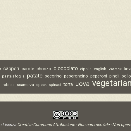
capperi
cioccolato
o
carote
chorizo
lie
cipolla
english
lenticchie
patate
pecorino
peperoncino
peperoni
pinoli
poll
pasta sfoglia
vegetaria
uova
torta
o
robiola
scamorza
speck
spinaci
on Licenza
Creative Commons Attribuzione - Non commerciale - Non opere 