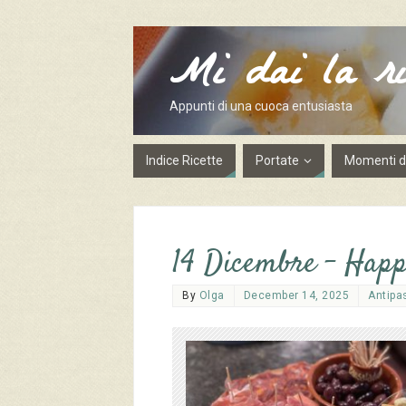
Mi dai la ri
Appunti di una cuoca entusiasta
Indice Ricette
Portate
Momenti de
14 Dicembre – Hap
By
Olga
December 14, 2025
Antipas