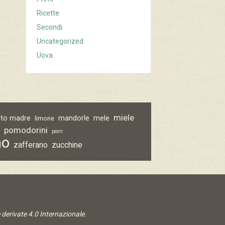
Ricette
Secondi
Uncategorized
Uova
miele
vito madre
mandorle
mele
limone
pomodorini
o
porri
no
zafferano
zucchine
derivate 4.0 Internazionale
.