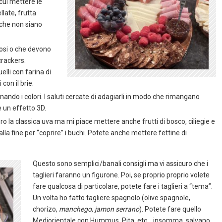
 cui mettere le
llate, frutta
o che non siano
nosi o che devono
crackers.
uelli con farina di
con il brie.
nando i colori. I saluti cercate di adagiarli in modo che rimangano
e un effetto 3D.
doro la classica uva ma mi piace mettere anche frutti di bosco, ciliegie e
la fine per “coprire” i buchi. Potete anche mettere fettine di
Questo sono semplici/banali consigli ma vi assicuro che i
taglieri faranno un figurone. Poi, se proprio proprio volete
fare qualcosa di particolare, potete fare i taglieri a “tema”.
Un volta ho fatto tagliere spagnolo (olive spagnole,
chorizo,
manchego
,
jamon serrano
). Potete fare quello
Mediorientale con Hummus, Pita, etc… insomma, salvano