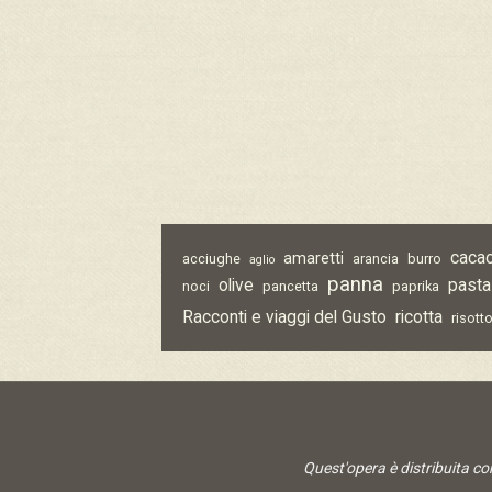
caca
amaretti
acciughe
arancia
burro
aglio
panna
olive
pasta
noci
pancetta
paprika
Racconti e viaggi del Gusto
ricotta
risott
Quest'opera è distribuita c