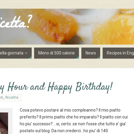
cetta?
lla giornata
Meno di 500 calorie
News
Recipes in Eng
py Hour and Happy Birthday!
ti
,
Ricette
Cosa potevo postare al mio compleanno? Il mio piatto
preferito? Il primo piatto che ho imparato? Il piatto con cui
ho piu’ successo? …si, certo..se non fosse che tutto e’ gia’
postato sul blog. Da non crederci…ho piu’ di 140