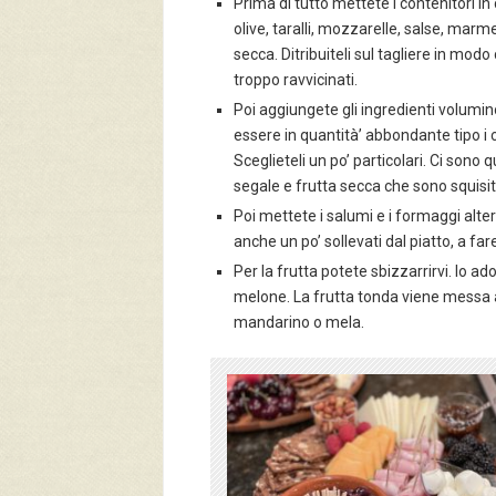
Prima di tutto mettete i contenitori in
olive, taralli, mozzarelle, salse, marme
secca. Ditribuiteli sul tagliere in mod
troppo ravvicinati.
Poi aggiungete gli ingredienti volumi
essere in quantità’ abbondante tipo i 
Sceglieteli un po’ particolari. Ci sono q
segale e frutta secca che sono squisiti 
Poi mettete i salumi e i formaggi alter
anche un po’ sollevati dal piatto, a far
Per la frutta potete sbizzarrirvi. Io a
melone. La frutta tonda viene messa al
mandarino o mela.