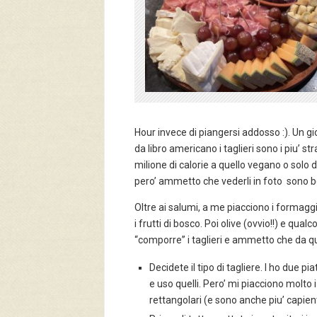
Hour invece di piangersi addosso :). Un g
da libro americano i taglieri sono i piu’ 
milione di calorie a quello vegano o solo do
pero’ ammetto che vederli in foto sono b
Oltre ai salumi, a me piacciono i formaggi
i frutti di bosco. Poi olive (ovvio!!) e qual
“comporre” i taglieri e ammetto che da quan
Decidete il tipo di tagliere. I ho due pia
e uso quelli. Pero’ mi piacciono molto i 
rettangolari (e sono anche piu’ capient