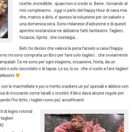
ricette..incredibile…quasi non ci credo io. Bene…tornando al
mio compleanno… oggi vi parlo del Happy Hour di casa mia
che, manco a dirlo, e’ spesso la soluzione per un sabato o
una domenica sera. Sono milanese d’adozione e di questi
aperitivi sostanziosi ne abbiamo fatti tantissimi. Taglieri,
focacce, Spritz…che nostalgia…
Beh, ho deciso che valeva la pena farselo a casa l’Happy
iorno mi sono comprata un libro per fare solo taglieri… che ovviamente
strampalati. Ce ne sono per ogni stagione, occasione, festa, da un
lci o solo cioccolato o di tapas. Lo so, lo so…che ci vuole a fare taglieri
ellissimi
 con le marmellate e poi ci metto crackers un po’ speciali e abbino con
cosa di croccante come taralli o crostini. Il libro dava alcune regole per
do l’ho letto, i taglieri sono piu’ accattivanti.
tti di legno rotondi
taglieri
i)