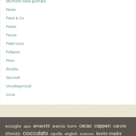
Momenti della giornata
News
Pane & Co.
Panini
Pesce
Piatti Unici
Pollame
Primi
Ricette
Secondi
Uncategorized
Uova
capperi
cacao
amaretti
carote
acciughe
arancia
burro
aglio
cioccolato
chorizo
lievito madre
cipolla
english
lenticchie