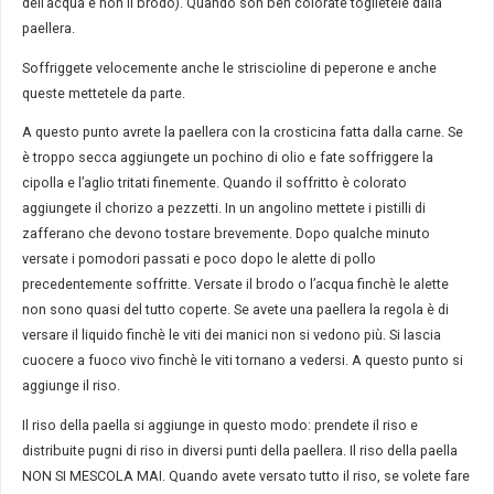
dell’acqua e non il brodo). Quando son ben colorate toglietele dalla
paellera.
Soffriggete velocemente anche le striscioline di peperone e anche
queste mettetele da parte.
A questo punto avrete la paellera con la crosticina fatta dalla carne. Se
è troppo secca aggiungete un pochino di olio e fate soffriggere la
cipolla e l’aglio tritati finemente. Quando il soffritto è colorato
aggiungete il chorizo a pezzetti. In un angolino mettete i pistilli di
zafferano che devono tostare brevemente. Dopo qualche minuto
versate i pomodori passati e poco dopo le alette di pollo
precedentemente soffritte. Versate il brodo o l’acqua finchè le alette
non sono quasi del tutto coperte. Se avete una paellera la regola è di
versare il liquido finchè le viti dei manici non si vedono più. Si lascia
cuocere a fuoco vivo finchè le viti tornano a vedersi. A questo punto si
aggiunge il riso.
Il riso della paella si aggiunge in questo modo: prendete il riso e
distribuite pugni di riso in diversi punti della paellera. Il riso della paella
NON SI MESCOLA MAI. Quando avete versato tutto il riso, se volete fare