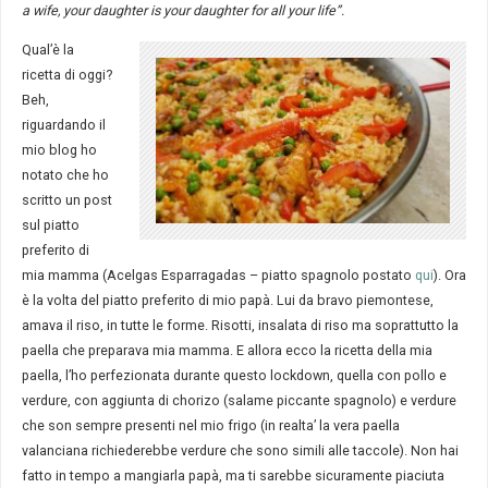
a wife, your daughter is your daughter for all your life”.
Qual’è la
ricetta di oggi?
Beh,
riguardando il
mio blog ho
notato che ho
scritto un post
sul piatto
preferito di
mia mamma (Acelgas Esparragadas – piatto spagnolo postato
qui
). Ora
è la volta del piatto preferito di mio papà. Lui da bravo piemontese,
amava il riso, in tutte le forme. Risotti, insalata di riso ma soprattutto la
paella che preparava mia mamma. E allora ecco la ricetta della mia
paella, l’ho perfezionata durante questo lockdown, quella con pollo e
verdure, con aggiunta di chorizo (salame piccante spagnolo) e verdure
che son sempre presenti nel mio frigo (in realta’ la vera paella
valanciana richiederebbe verdure che sono simili alle taccole). Non hai
fatto in tempo a mangiarla papà, ma ti sarebbe sicuramente piaciuta