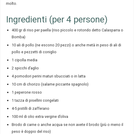
molto.
Ingredienti (per 4 persone)
400 gr di riso per paella (riso piccolo e rotondo detto Calasparra o
Bomba)
10 ali di pollo (ne escono 20 pezzi) o anche metà in peso di ali di
pollo e pezzetti di coniglio
1 cipolla media
2 spicchi d’aglio
4 pomodori perini maturi sbucciati o in latta
10 cm di chorizo (salame piccante spagnolo)
1 peperone rosso
1 tazza di pisellini congelati
4-5 pistilli di zafferano
100 ml di olio extra vergine d’oliva
Brodo di carne o anche acqua se non avete il brodo (più o meno il
peso è doppio del riso)