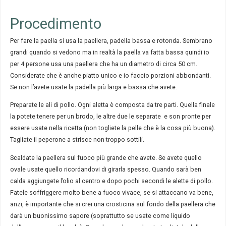
Procedimento
Per fare la paella si usa la paellera, padella bassa e rotonda. Sembrano
grandi quando si vedono ma in realtà la paella va fatta bassa quindi io
per 4 persone usa una paellera che ha un diametro di circa 50 cm.
Considerate che è anche piatto unico e io faccio porzioni abbondanti.
Se non l’avete usate la padella più larga e bassa che avete.
Preparate le ali di pollo. Ogni aletta è composta da tre parti. Quella finale
la potete tenere per un brodo, le altre due le separate e son pronte per
essere usate nella ricetta (non togliete la pelle che è la cosa più buona).
Tagliate il peperone a strisce non troppo sottili.
Scaldate la paellera sul fuoco più grande che avete. Se avete quello
ovale usate quello ricordandovi di girarla spesso. Quando sarà ben
calda aggiungete l’olio al centro e dopo pochi secondi le alette di pollo.
Fatele soffriggere molto bene a fuoco vivace, se si attaccano va bene,
anzi, è importante che si crei una crosticina sul fondo della paellera che
darà un buonissimo sapore (soprattutto se usate come liquido