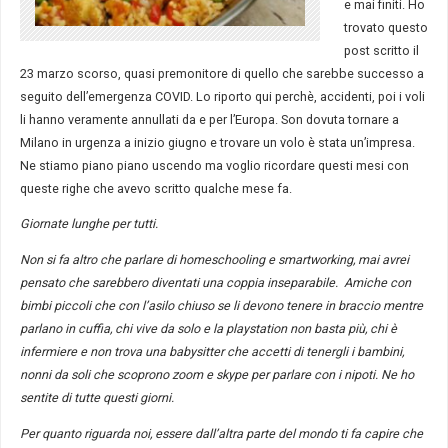
e mai finiti. Ho
trovato questo
post scritto il
23 marzo scorso, quasi premonitore di quello che sarebbe successo a
seguito dell’emergenza COVID. Lo riporto qui perchè, accidenti, poi i voli
li hanno veramente annullati da e per l’Europa. Son dovuta tornare a
Milano in urgenza a inizio giugno e trovare un volo è stata un’impresa.
Ne stiamo piano piano uscendo ma voglio ricordare questi mesi con
queste righe che avevo scritto qualche mese fa.
Giornate lunghe per tutti.
Non si fa altro che parlare di homeschooling
e smartworking, mai avrei
pensato che sarebbero diventati una coppia inseparabile. Amiche con
bimbi piccoli che con l’asilo chiuso se li devono tenere in braccio mentre
parlano in cuffia, chi vive da solo e la playstation non basta più, chi è
infermiere e non trova una babysitter che accetti di tenergli i bambini,
nonni da soli che scoprono zoom e skype per parlare con i nipoti. Ne ho
sentite di tutte questi giorni.
Per quanto riguarda noi, essere dall’altra parte del mondo ti fa capire che