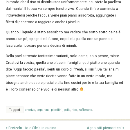
in modo che il riso si distribuisca uniformemente, scuotete la paellera
dai manici. Il fuoco va sempre tenuto vivo. Quando il riso comincia a
intravedersi perchè l’acqua viene pian piano assorbita, aggiungete i
filetti di peperone a raggiera e anche i pisellini.
Quando il liquido è stato assorbito ma vedete che sotto sotto ce ne è
ancora un pò, spegnete il fuoco, coprite la paella con un panno e
lasciatela riposare per una decina di minuti.
Della paella trovate tantissime varianti, solo carne, solo pesce, miste.
Createvi la vostra, quella che piace in famiglia, quel piatto che quando
dite “Oggi faccio paella”, senti un coro di “Yeah, siiiiiiiii”. Da italiana mi
piace pensare che certe ricette vanno fatte in un certo modo, ma
bisogna anche essere pratici e alla fine cucini per te e la tua famiglia ed
è il loro consenso che vuoi e di nessun altro
.
Tagged
chorizo
,
peperone
,
pisellini
,
pollo
,
riso
,
zafferano
.
«
Bretzeln… io e Silvia in cucina
Agnolotti piemontesi
»