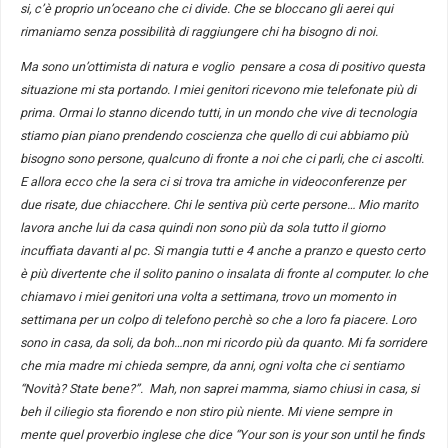
si, c’è proprio un’oceano che ci divide. Che se bloccano gli aerei qui
rimaniamo senza possibilità di raggiungere chi ha bisogno di noi.
Ma sono un’ottimista di natura e voglio pensare a cosa di positivo questa
situazione mi sta portando. I miei genitori ricevono mie telefonate più di
prima. Ormai lo stanno dicendo tutti, in un mondo che vive di tecnologia
stiamo pian piano prendendo coscienza che quello di cui abbiamo più
bisogno sono persone, qualcuno di fronte a noi che ci parli, che ci ascolti.
E allora ecco che la sera ci si trova tra amiche in videoconferenze per
due risate, due chiacchere. Chi le sentiva più certe persone… Mio marito
lavora anche lui da casa quindi non sono più da sola tutto il giorno
incuffiata davanti al pc. Si mangia tutti e 4 anche a pranzo e questo certo
è più divertente che il solito panino o insalata di fronte al computer. Io che
chiamavo i miei genitori una volta a settimana, trovo un momento in
settimana per un colpo di telefono perchè so che a loro fa piacere. Loro
sono in casa, da soli, da boh…non mi ricordo più da quanto. Mi fa sorridere
che mia madre mi chieda sempre, da anni, ogni volta che ci sentiamo
“Novità? State bene?”. Mah, non saprei mamma, siamo chiusi in casa, si
beh il ciliegio sta fiorendo e non stiro più niente. Mi viene sempre in
mente quel proverbio inglese che dice “Your son is your son until he finds