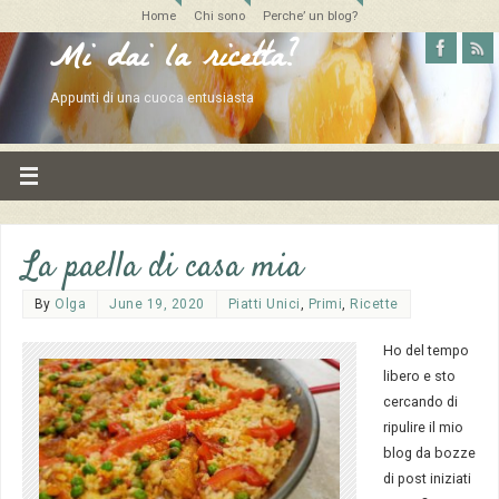
Home
Chi sono
Perche’ un blog?
Mi dai la ricetta?
Appunti di una cuoca entusiasta
La paella di casa mia
By
Olga
June 19, 2020
Piatti Unici
,
Primi
,
Ricette
Ho del tempo
libero e sto
cercando di
ripulire il mio
blog da bozze
di post iniziati