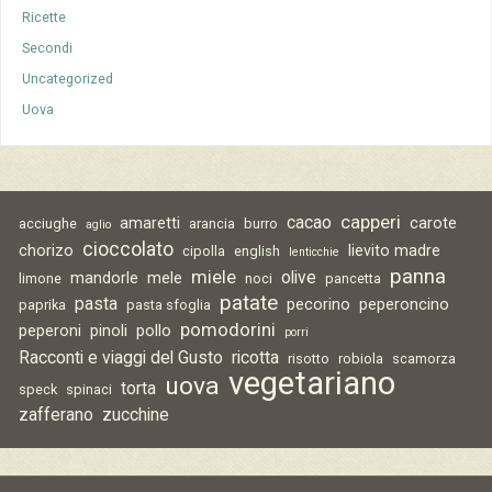
Ricette
Secondi
Uncategorized
Uova
capperi
cacao
amaretti
carote
acciughe
arancia
burro
aglio
cioccolato
chorizo
lievito madre
cipolla
english
lenticchie
panna
miele
olive
mandorle
mele
limone
noci
pancetta
patate
pasta
pecorino
peperoncino
paprika
pasta sfoglia
pomodorini
peperoni
pinoli
pollo
porri
Racconti e viaggi del Gusto
ricotta
risotto
robiola
scamorza
vegetariano
uova
torta
speck
spinaci
zafferano
zucchine