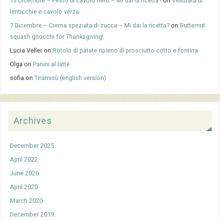
13 Dicembre – Pesto di cavolo nero – Mi dai la ricetta?
on
Vellutata di
lenticchie e cavolo verza
7 Dicembre – Crema speziata di zucca – Mi dai la ricetta?
on
Butternut
squash gnocchi for Thanksgiving!
Lucia Veller
on
Rotolo di patate ripieno di prosciutto cotto e fontina
Olga
on
Panini al latte
sofia
on
Tiramisù (english version)
Archives
December 2025
April 2022
June 2020
April 2020
March 2020
December 2019