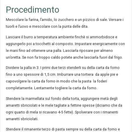
Procedimento
Mescolare la farina, l’amido, lo zucchero e un pizzico di sale. Versare i
tuorli e l’uovo e mescolare con la punta delle dita.
Lasciare il burro a temperatura ambiente finchè si ammorbidisce e
aggiungerlo poi a tocchetti al composto. Impastare energicamente con
le mani fino ad ottenere una palla. Lasciarla riposare per almeno
un’oretta. Se non fa troppo caldo potete anche lasciarla fuori dal frigo.
Dividere la palla in 3. I primi due terzi stenderli su della carta da forno
fino a uno spessore di 1,5 cm. Imburrare una tortiera da apple pie e
capovolgere la carta da forno in modo che la pasta la foderi
completamente. Lentamente togliere la carta da forno.
Stendere la marmellata sul fondo della torta, aggiungere metà degli
amaretti sbriciolati e le mele tagliate a fettine spesse (diciamo che da
ogni quarto di mela si ricavano 4-5 fette). Spolverare con i rimanenti
amaretti sbriciolati.
Stendere il rimanente terzo di pasta sempre su della carta da forno e