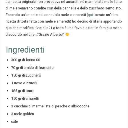
La ricetta originale non prevedeva né amaretti né marmellata ma le fette
di mele venivano condite con della cannella e dello zucchero semolato.
Essendo un’amante del connubio mele e amaretti (
qui
trovate un’altra
ricetta di torta fatta con mele e amaretti) ho deciso di rifarla apportando
qualche modifica. Che dire? La torta è una favola e tutti in famiglia sono
d’accordo nel dire …”Grazie Alberto!”
Ingredienti
300 gr di farina 00
70 gr di amido di frumento
150 gr di zucchero
1 uovo e 2 tuorli
185 gr di burro
150 gr di amaretti
3 cucchiai di marmellata di pesche o albicocche
3 mele golden
sale