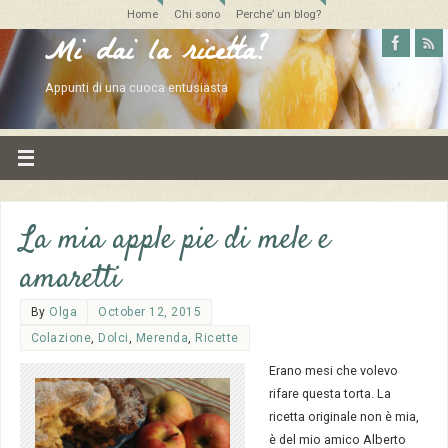
Home
Chi sono
Perche’ un blog?
Mi dai la ricetta?
Appunti di una cuoca entusiasta
La mia apple pie di mele e
amaretti
By
Olga
October 12, 2015
Colazione
,
Dolci
,
Merenda
,
Ricette
Erano mesi che volevo
rifare questa torta. La
ricetta originale non è mia,
è del mio amico Alberto