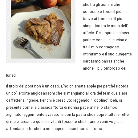
che tra gli uomini che
conosco è forse il più
bravo ai fornelli e il più
simpatico tra le mura dell’
ufficio. È sempre un piacere
parlare con lui di cucina e
tra il mio contagioso
ottimismo e il suo pungente
sarcasmo passa anche
anche il più ombroso dei
lunedì.
Il titolo del post non è un caso. L’ho chiamata apple pie perché ricorda
un po’ le torte anglosassoni che si mangiano all’ora del tè in qualsiasi
caffetteria inglese. Per chi è cresciuto leggendo “Topolino”, beh, si
presenta come la classica “torta di nonna papera” nello stampo
zigrinato leggermente svasato e con la pasta che ricopre tutte le fette
di mele creando quelle invitanti fossette che ti fanno venir voglia di
affondare la forchetta non appena esce fuori dal forno.