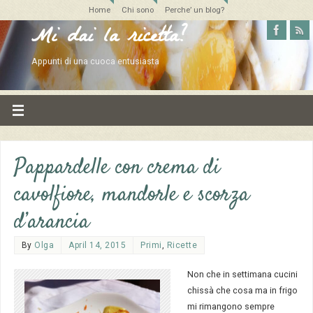
Home
Chi sono
Perche’ un blog?
Mi dai la ricetta?
Appunti di una cuoca entusiasta
Pappardelle con crema di
cavolfiore, mandorle e scorza
d’arancia
By
Olga
April 14, 2015
Primi
,
Ricette
Non che in settimana cucini
chissà che cosa ma in frigo
mi rimangono sempre