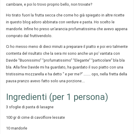
cambiare, e poi lo trovo proprio bello, non trovate?
Ho tirato fuori la frutta secca che come ho già spiegato in altre ricette
in questo blog adoro abbinata con verdure e pasta. Ho scelto le
mandorle. Infine ho preso un’arancia profumatissima che avevo appena
comprato dal fruttivendolo.
Ci ho messo meno di dieci minuti a preparare il piatto e poi ero talmente
contenta del risultato che la sera mi sono anche un po’ vantata con
Davide “Buonissimo” “profumatissimo” “Elegante” “particolare” bla bla
bla. Alla fine Davide mi ha guardato, ha guardato il suo piatto con una
tristissima mozzarella e ha detto ” e per me?” ……… ops, nella fretta della
pausa pranzo avevo fatto solo una porzione….
Ingredienti (per 1 persona)
3 sfoglie di pasta di lasagne
100 gr di cime di cavolfiore lessate
10 mandorle