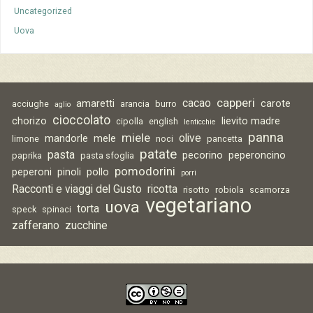
Uncategorized
Uova
capperi
cacao
amaretti
carote
acciughe
arancia
burro
aglio
cioccolato
chorizo
lievito madre
cipolla
english
lenticchie
panna
miele
olive
mandorle
mele
limone
noci
pancetta
patate
pasta
pecorino
peperoncino
paprika
pasta sfoglia
pomodorini
peperoni
pinoli
pollo
porri
Racconti e viaggi del Gusto
ricotta
risotto
robiola
scamorza
vegetariano
uova
torta
speck
spinaci
zafferano
zucchine