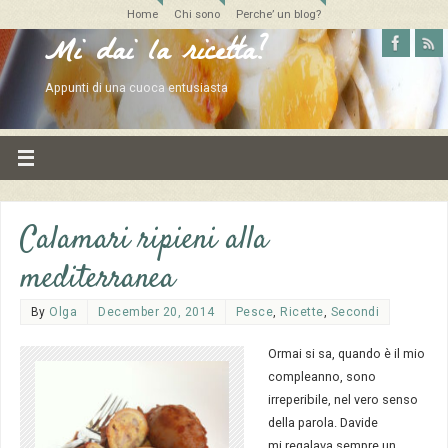
Home
Chi sono
Perche’ un blog?
Mi dai la ricetta?
Appunti di una cuoca entusiasta
Calamari ripieni alla
mediterranea
By
Olga
December 20, 2014
Pesce
,
Ricette
,
Secondi
Ormai si sa, quando è il mio
compleanno, sono
irreperibile, nel vero senso
della parola. Davide
mi regalava sempre un