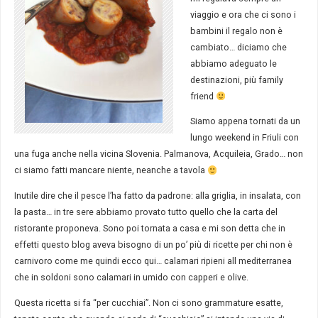
viaggio e ora che ci sono i
bambini il regalo non è
cambiato… diciamo che
abbiamo adeguato le
destinazioni, più family
friend
Siamo appena tornati da un
lungo weekend in Friuli con
una fuga anche nella vicina Slovenia. Palmanova, Acquileia, Grado… non
ci siamo fatti mancare niente, neanche a tavola
Inutile dire che il pesce l’ha fatto da padrone: alla griglia, in insalata, con
la pasta… in tre sere abbiamo provato tutto quello che la carta del
ristorante proponeva. Sono poi tornata a casa e mi son detta che in
effetti questo blog aveva bisogno di un po’ più di ricette per chi non è
carnivoro come me quindi ecco qui… calamari ripieni all mediterranea
che in soldoni sono calamari in umido con capperi e olive.
Questa ricetta si fa “per cucchiai”. Non ci sono grammature esatte,