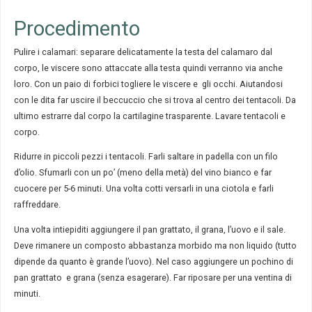
Procedimento
Pulire i calamari: separare delicatamente la testa del calamaro dal
corpo, le viscere sono attaccate alla testa quindi verranno via anche
loro. Con un paio di forbici togliere le viscere e gli occhi. Aiutandosi
con le dita far uscire il beccuccio che si trova al centro dei tentacoli. Da
ultimo estrarre dal corpo la cartilagine trasparente. Lavare tentacoli e
corpo.
Ridurre in piccoli pezzi i tentacoli. Farli saltare in padella con un filo
d’olio. Sfumarli con un po’ (meno della metà) del vino bianco e far
cuocere per 5-6 minuti. Una volta cotti versarli in una ciotola e farli
raffreddare.
Una volta intiepiditi aggiungere il pan grattato, il grana, l’uovo e il sale.
Deve rimanere un composto abbastanza morbido ma non liquido (tutto
dipende da quanto è grande l’uovo). Nel caso aggiungere un pochino di
pan grattato e grana (senza esagerare). Far riposare per una ventina di
minuti.