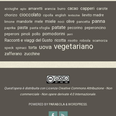
capperi
cacao
amaretti
carote
acciughe
arancia
burro
aglio
cioccolato
chorizo
lievito madre
cipolla
english
lenticchie
panna
miele
olive
mandorle
mele
limone
noci
pancetta
patate
pasta
pecorino
peperoncino
paprika
pasta sfoglia
pomodorini
peperoni
pinoli
pollo
porri
Racconti e viaggi del Gusto
ricotta
risotto
robiola
scamorza
vegetariano
uova
torta
speck
spinaci
zafferano
zucchine
Quest'opera è distribuita con Licenza
Creative Commons Attribuzione - Non
commerciale - Non opere derivate 4.0 Internazionale
.
POWERED BY
PARABOLA
&
WORDPRESS.