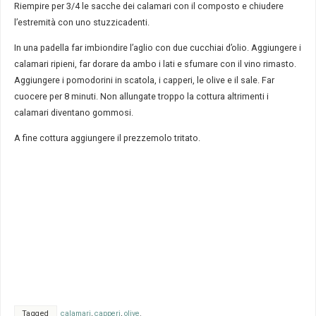
Riempire per 3/4 le sacche dei calamari con il composto e chiudere
l’estremità con uno stuzzicadenti.
In una padella far imbiondire l’aglio con due cucchiai d’olio. Aggiungere i
calamari ripieni, far dorare da ambo i lati e sfumare con il vino rimasto.
Aggiungere i pomodorini in scatola, i capperi, le olive e il sale. Far
cuocere per 8 minuti. Non allungate troppo la cottura altrimenti i
calamari diventano gommosi.
A fine cottura aggiungere il prezzemolo tritato.
Tagged
calamari
,
capperi
,
olive
.