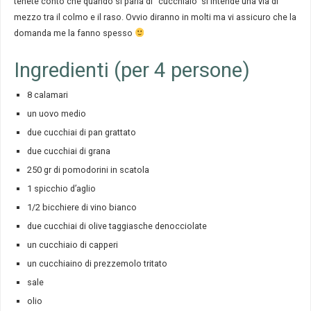
tenete conto che quando si parla di “cucchiaio” si intende una via di
mezzo tra il colmo e il raso. Ovvio diranno in molti ma vi assicuro che la
domanda me la fanno spesso
Ingredienti (per 4 persone)
8 calamari
un uovo medio
due cucchiai di pan grattato
due cucchiai di grana
250 gr di pomodorini in scatola
1 spicchio d’aglio
1/2 bicchiere di vino bianco
due cucchiai di olive taggiasche denocciolate
un cucchiaio di capperi
un cucchiaino di prezzemolo tritato
sale
olio