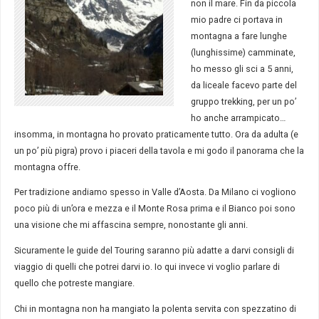
non il mare. Fin da piccola
mio padre ci portava in
montagna a fare lunghe
(lunghissime) camminate,
ho messo gli sci a 5 anni,
da liceale facevo parte del
gruppo trekking, per un po’
ho anche arrampicato…
insomma, in montagna ho provato praticamente tutto. Ora da adulta (e
un po’ più pigra) provo i piaceri della tavola e mi godo il panorama che la
montagna offre.
Per tradizione andiamo spesso in Valle d’Aosta. Da Milano ci vogliono
poco più di un’ora e mezza e il Monte Rosa prima e il Bianco poi sono
una visione che mi affascina sempre, nonostante gli anni.
Sicuramente le guide del Touring saranno più adatte a darvi consigli di
viaggio di quelli che potrei darvi io. Io qui invece vi voglio parlare di
quello che potreste mangiare.
Chi in montagna non ha mangiato la polenta servita con spezzatino di