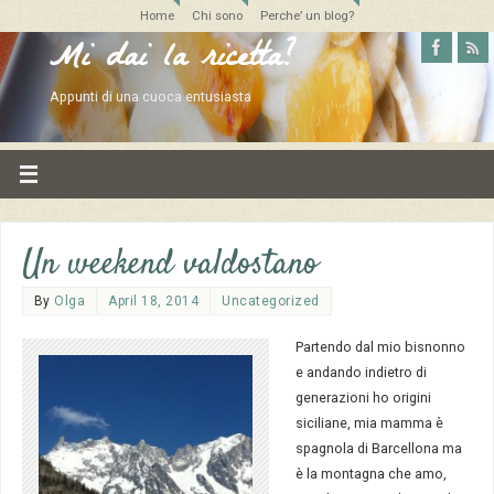
Home
Chi sono
Perche’ un blog?
Mi dai la ricetta?
Appunti di una cuoca entusiasta
Un weekend valdostano
By
Olga
April 18, 2014
Uncategorized
Partendo dal mio bisnonno
e andando indietro di
generazioni ho origini
siciliane, mia mamma è
spagnola di Barcellona ma
è la montagna che amo,