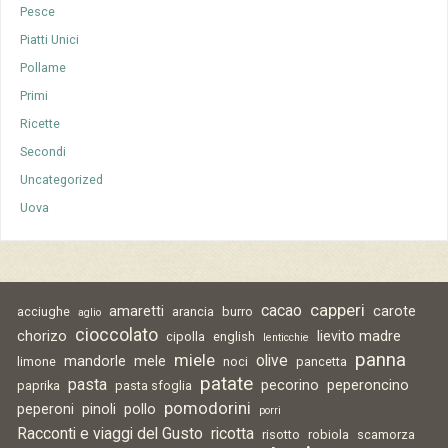
Pesce
Piatti Unici
Pollame
Primi
Ricette
Secondi
Uncategorized
Uova
capperi
cacao
amaretti
carote
acciughe
arancia
burro
aglio
cioccolato
chorizo
lievito madre
cipolla
english
lenticchie
panna
miele
olive
mandorle
mele
limone
noci
pancetta
patate
pasta
pecorino
peperoncino
paprika
pasta sfoglia
pomodorini
peperoni
pinoli
pollo
porri
Racconti e viaggi del Gusto
ricotta
risotto
robiola
scamorza