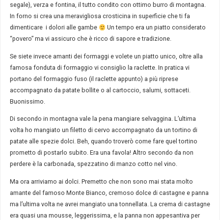
segale), verza e fontina, il tutto condito con ottimo burro di montagna.
In forno si crea una meravigliosa crosticina in superficie che ti fa
dimenticare i dolori alle gambe
Un tempo era un piatto considerato
“povero” ma vi assicuro che è ricco di sapore e tradizione.
Se siete invece amanti dei formaggi e volete un piatto unico, oltre alla
famosa fonduta di formaggio vi consiglio la raclette. In pratica vi
portano del formaggio fuso (il raclette appunto) a più riprese
accompagnato da patate bollite o al cartoccio, salumi, sottaceti.
Buonissimo.
Di secondo in montagna vale la pena mangiare selvaggina. L’ultima
volta ho mangiato un filetto di cervo accompagnato da un tortino di
patate alle spezie dolci. Beh, quando troverò come fare quel tortino
prometto di postarlo subito. Era una favola! Altro secondo da non
perdere è la carbonada, spezzatino di manzo cotto nel vino.
Ma ora arriviamo ai dolci. Premetto che non sono mai stata molto
amante del famoso Monte Bianco, cremoso dolce di castagne e panna
ma l’ultima volta ne avrei mangiato una tonnellata. La crema di castagne
era quasi una mousse, leggerissima, e la panna non appesantiva per