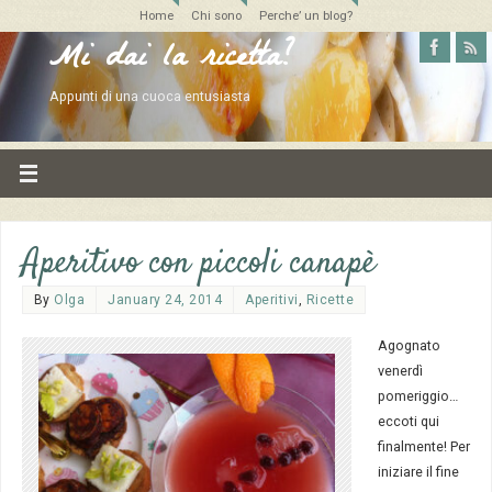
Home
Chi sono
Perche’ un blog?
Mi dai la ricetta?
Appunti di una cuoca entusiasta
Aperitivo con piccoli canapè
By
Olga
January 24, 2014
Aperitivi
,
Ricette
Agognato
venerdì
pomeriggio…
eccoti qui
finalmente! Per
iniziare il fine