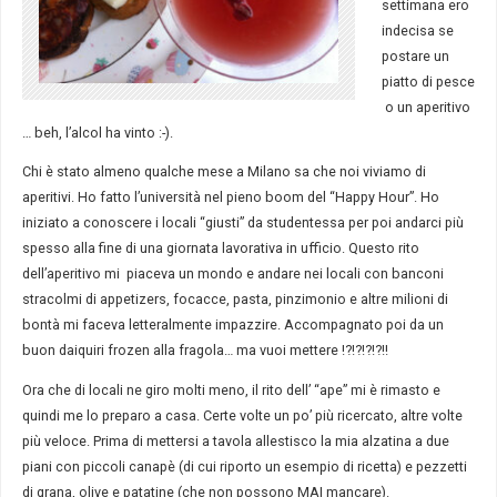
settimana ero
indecisa se
postare un
piatto di pesce
o un aperitivo
… beh, l’alcol ha vinto :-).
Chi è stato almeno qualche mese a Milano sa che noi viviamo di
aperitivi. Ho fatto l’università nel pieno boom del “Happy Hour”. Ho
iniziato a conoscere i locali “giusti” da studentessa per poi andarci più
spesso alla fine di una giornata lavorativa in ufficio. Questo rito
dell’aperitivo mi piaceva un mondo e andare nei locali con banconi
stracolmi di appetizers, focacce, pasta, pinzimonio e altre milioni di
bontà mi faceva letteralmente impazzire. Accompagnato poi da un
buon daiquiri frozen alla fragola… ma vuoi mettere !?!?!?!?!!
Ora che di locali ne giro molti meno, il rito dell’ “ape” mi è rimasto e
quindi me lo preparo a casa. Certe volte un po’ più ricercato, altre volte
più veloce. Prima di mettersi a tavola allestisco la mia alzatina a due
piani con piccoli canapè (di cui riporto un esempio di ricetta) e pezzetti
di grana, olive e patatine (che non possono MAI mancare).