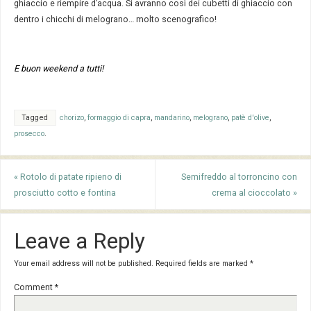
ghiaccio e riempire d’acqua. Si avranno così dei cubetti di ghiaccio con
dentro i chicchi di melograno… molto scenografico!
E buon weekend a tutti!
Tagged
chorizo
,
formaggio di capra
,
mandarino
,
melograno
,
patè d'olive
,
prosecco
.
«
Rotolo di patate ripieno di
Semifreddo al torroncino con
prosciutto cotto e fontina
crema al cioccolato
»
Leave a Reply
Your email address will not be published.
Required fields are marked
*
Comment
*