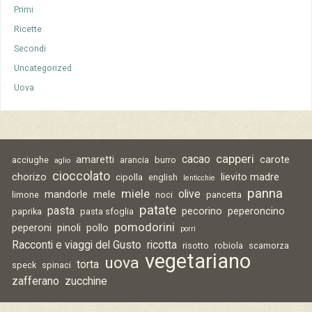
Primi
Ricette
Secondi
Uncategorized
Uova
capperi
cacao
amaretti
carote
acciughe
arancia
burro
aglio
cioccolato
chorizo
lievito madre
cipolla
english
lenticchie
panna
miele
olive
mandorle
mele
limone
noci
pancetta
patate
pasta
pecorino
peperoncino
paprika
pasta sfoglia
pomodorini
peperoni
pinoli
pollo
porri
Racconti e viaggi del Gusto
ricotta
risotto
robiola
scamorza
vegetariano
uova
torta
speck
spinaci
zafferano
zucchine