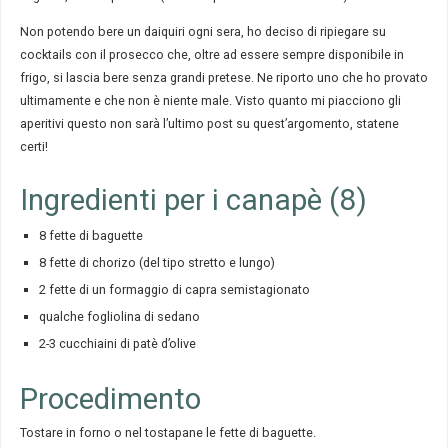
Non potendo bere un daiquiri ogni sera, ho deciso di ripiegare su
cocktails con il prosecco che, oltre ad essere sempre disponibile in
frigo, si lascia bere senza grandi pretese. Ne riporto uno che ho provato
ultimamente e che non è niente male. Visto quanto mi piacciono gli
aperitivi questo non sarà l’ultimo post su quest’argomento, statene
certi!
Ingredienti per i canapè (8)
8 fette di baguette
8 fette di chorizo (del tipo stretto e lungo)
2 fette di un formaggio di capra semistagionato
qualche fogliolina di sedano
2-3 cucchiaini di patè d’olive
Procedimento
Tostare in forno o nel tostapane le fette di baguette.